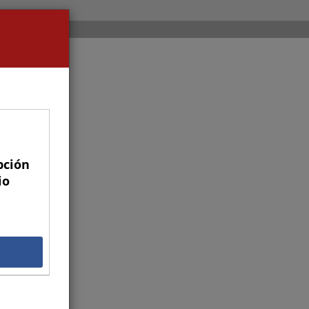
pción
io