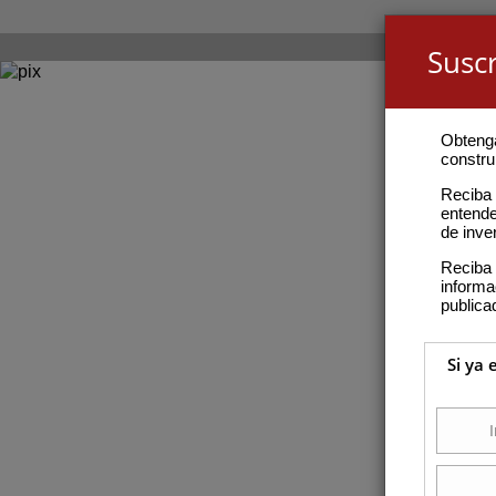
Suscr
Obteng
construi
Reciba 
entende
de inve
Reciba 
inform
publica
Si ya 