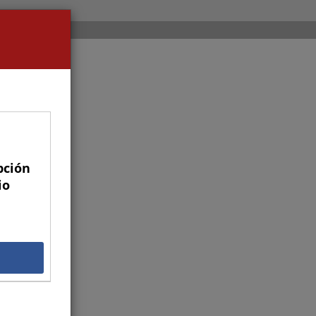
pción
io