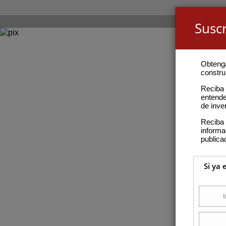
Suscr
Obteng
construi
Reciba 
entende
de inve
Reciba 
inform
publica
Si ya 