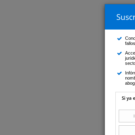
Suscr
Conoz
fall
Acce
juríd
secto
Infó
nomb
abog
Si ya 