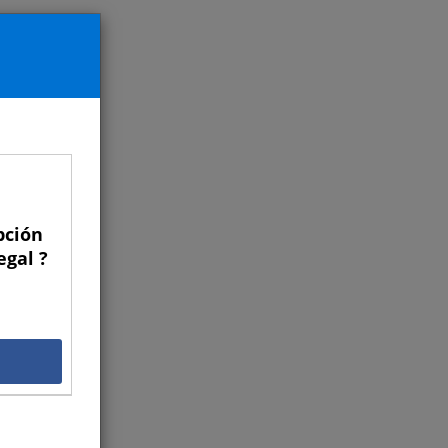
pción
egal ?