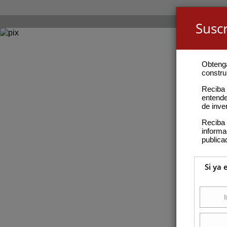
Suscr
Obteng
construi
Reciba 
entende
de inve
Reciba 
inform
publica
Si ya 