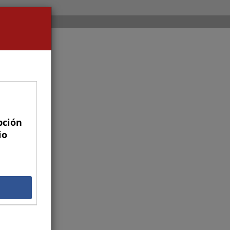
pción
io