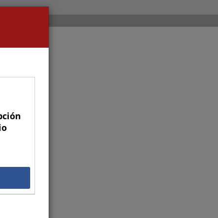
pción
io