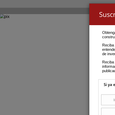
Suscr
Obteng
construi
Reciba 
entende
de inve
Reciba 
inform
publica
Si ya 