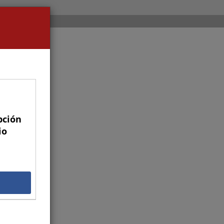
pción
io