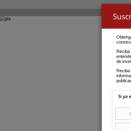
Suscr
Obteng
construi
Reciba 
entende
de inve
Reciba 
inform
publica
Si ya 