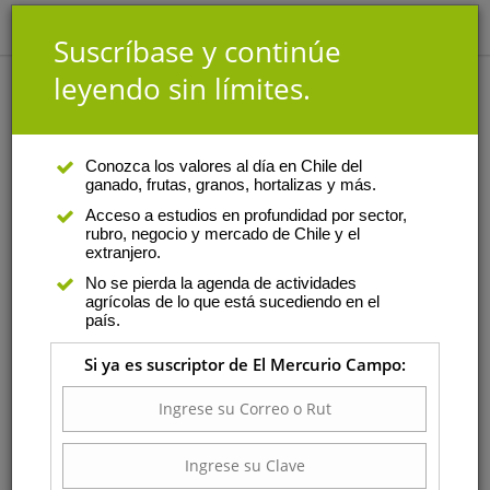
Suscríbase y continúe
leyendo sin límites.
Análisis
|
Autor
Conozca los valores al día en Chile del
ganado, frutas, granos, hortalizas y más.
Claudio Salvatierra
Acceso a estudios en profundidad por sector,
rubro, negocio y mercado de Chile y el
Es especialista en derecho
extranjero.
agrícola, recursos naturales y
No se pierda la agenda de actividades
comercio internacional, y en la
agrícolas de lo que está sucediendo en el
actualidad encabeza el área de
país.
Tributario-Corporativa de la
Si ya es suscriptor de El Mercurio Campo:
oficina Araya & Cía Abogados.
Salvatierra es Licenciado en
Ciencias Jurídicas y Sociales de
la Universidad del Desarrollo y cuenta con un
Diplomado en Planificación y Gestión Tributaria de la