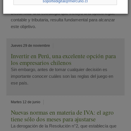
soportedigital@mercurio.cl
comercial
Desarrollar una estrategia que incluya una óptica legal,
contable y tributaria, resulta fundamental para alcanzar
este objetivo.
Jueves 29 de noviembre
Invertir en Perú, una excelente opción para
los empresarios chilenos
Sin embargo, antes de tomar cualquier decisión es
importante conocer cuáles son las reglas del juego en
ese país.
Martes 12 de junio
Nuevas normas en materia de IVA: el agro
tiene sólo dos meses para ajustarse
La derogación de la Resolución n°2, que establecía que