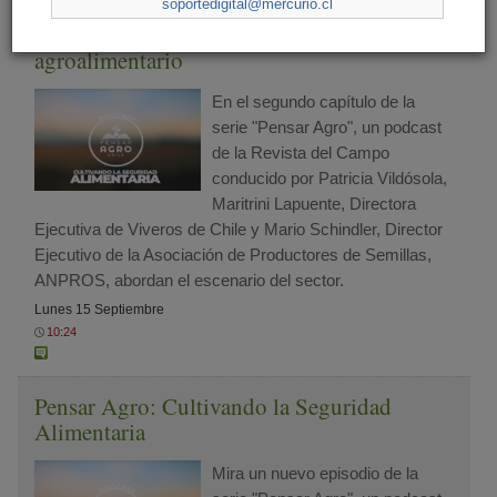
soportedigital@mercurio.cl
Pensar Agro: El presente del sector
agroalimentario
En el segundo capítulo de la
serie "Pensar Agro", un podcast
de la Revista del Campo
conducido por Patricia Vildósola,
Maritrini Lapuente, Directora
Ejecutiva de Viveros de Chile y Mario Schindler, Director
Ejecutivo de la Asociación de Productores de Semillas,
ANPROS, abordan el escenario del sector.
Lunes 15 Septiembre
10:24
Pensar Agro: Cultivando la Seguridad
Alimentaria
Mira un nuevo episodio de la