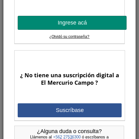
futuro del avellano europeo
Aunque su adopción aún es incipiente, los nuevos
portainjertos prometen mejorar la eficiencia en el uso del
Ingrese acá
agua, eliminar la emisión de sierpes, ampliar la oferta de
suelos aptos y facilitar la mecanización de los huertos.
¿Olvidó su contraseña?
08:30
“Es un impulso para toda la industria porcina
chilena”
¿ No tiene una suscripción digital a
El ingreso del grupo
El Mercurio Campo ?
agroalimentario español Vall
Companys, a través de su
subsidiaria brasilera Master
Agroindustrial, a la propiedad de
Suscríbase
Coexca, llevaría a la empresa chilena a proyectar duplicar
su producción de aquí al 2030, comenta Guillermo García,
CEO de la exportadora chilena.
¿Alguna duda o consulta?
Llámenos al
+562 27536300
ó escríbanos a
Lunes 06 de julio