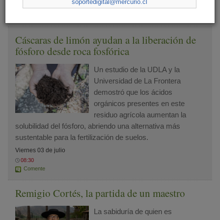
soportedigital@mercurio.cl
08:30
Cáscaras de limón ayudan a la liberación de
fósforo desde roca fosfórica
Un estudio de la UDLA y la
Universidad de La Frontera
demostró que los ácidos
orgánicos presentes en este
residuo agrícola aumentan la
solubilidad del fósforo, abriendo una alternativa más
sustentable para la fertilización de suelos.
Viernes 03 de julio
08:30
Comente
Remigio Cortés, la partida de un maestro
La sabiduría de quien es