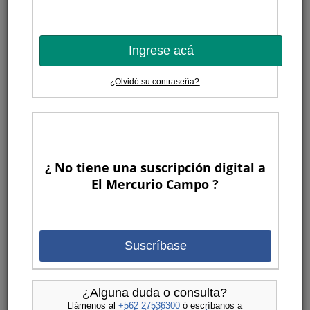
llega al campo
Ballicas con endófitos de última generación, leguminosas
más persistentes y alfalfas adaptadas a la sequía forman
Ingrese acá
parte de la nueva oferta genética que busca responder a
los desafíos productivos y climáticos de la ganadería
moderna.
¿Olvidó su contraseña?
08:30
Cómo abordar el abotonamiento de los
animales en la etapa de engorda
¿ No tiene una suscripción digital a
El Mercurio Campo ?
El engrasamiento temprano es
prevenible y controlable con un
enfoque integral: nutrición precisa
(priorizando PM/Mcal óptima),
Suscríbase
selección genética adecuada y
monitoreo constante.
Jueves 18 de junio
¿Alguna duda o consulta?
08:30
Llámenos al
+562 27536300
ó escríbanos a