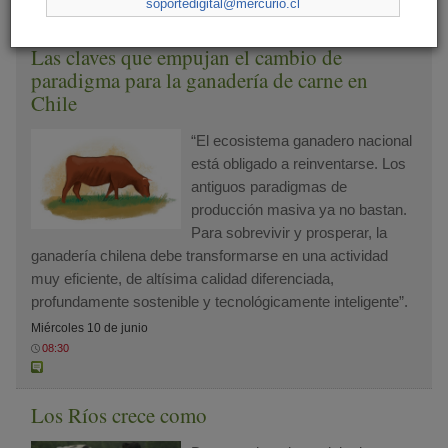
soportedigital@mercurio.cl
Comente
Las claves que empujan el cambio de
paradigma para la ganadería de carne en
Chile
“El ecosistema ganadero nacional
está obligado a reinventarse. Los
antiguos paradigmas de
producción masiva ya no bastan.
Para sobrevivir y prosperar, la
ganadería chilena debe transformarse en una actividad
muy eficiente, de altísima calidad diferenciada,
profundamente sostenible y tecnológicamente inteligente”.
Miércoles 10 de junio
08:30
Los Ríos crece como