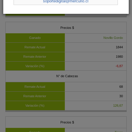
soportedigital@mercurio.cl
19
15,79
Novillo Gordo
1844
1980
-6,87
68
30
126,67