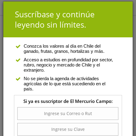
Suscríbase y continúe
leyendo sin límites.
Ganado
Conozca los valores al día en Chile del
ganado, frutas, granos, hortalizas y más.
La Calera
Bernedo
Biobío
Acceso a estudios en profundidad por sector,
rubro, negocio y mercado de Chile y el
Car
Regional
Araucanía
extranjero.
Agricultores
Fegosa
El Tattersall
No se pierda la agenda de actividades
agrícolas de lo que está sucediendo en el
La Calera
país.
Buscar
Si ya es suscriptor de El Mercurio Campo:
Caballos
1262
1425