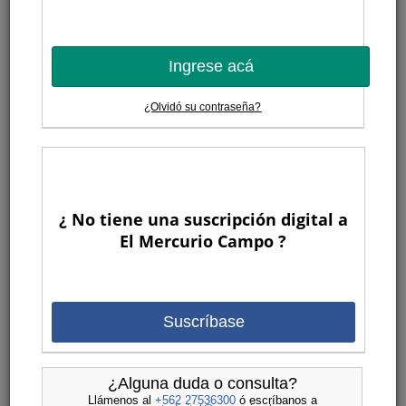
-11,44
Ingrese acá
138
¿Olvidó su contraseña?
81
70,37
¿ No tiene una suscripción digital a
Novillo Engorda
El Mercurio Campo ?
1588
1938
-18,06
Suscríbase
¿Alguna duda o consulta?
22
Llámenos al
+562 27536300
ó escríbanos a