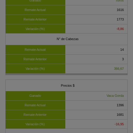
Toros
1616
1773
-8,86
14
3
366,67
Vaca Gorda
1396
1681
-16,95