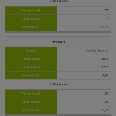
57
7
714,29
Vaquillas Engorda
1592
1767
-9,90
10
15
-33,33