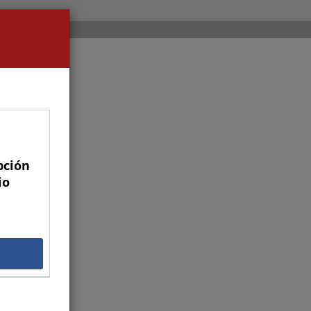
pción
io