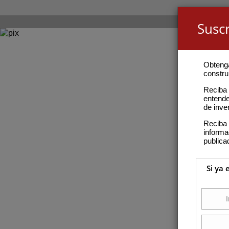
Suscr
Obteng
construi
Reciba 
entende
de inve
Reciba 
inform
publica
Si ya 