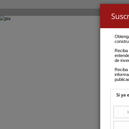
Suscr
Obteng
construi
Reciba 
entende
de inve
Reciba 
inform
publica
Si ya 