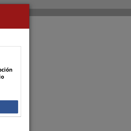
pción
io