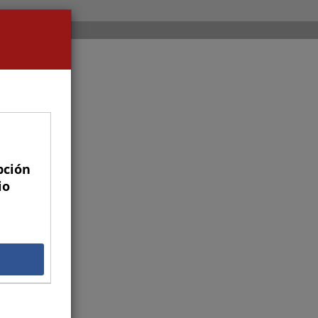
pción
io