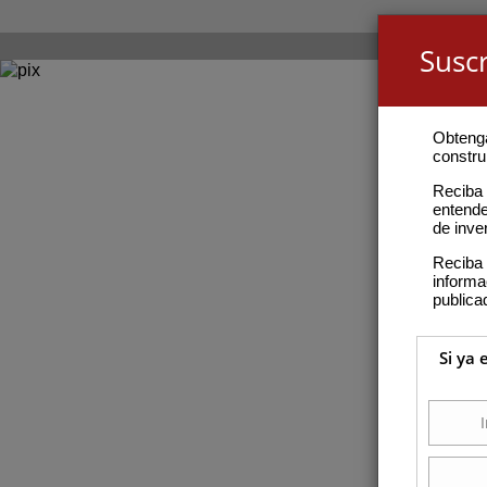
Suscr
Obteng
construi
Reciba 
entende
de inve
Reciba 
inform
publica
Si ya 