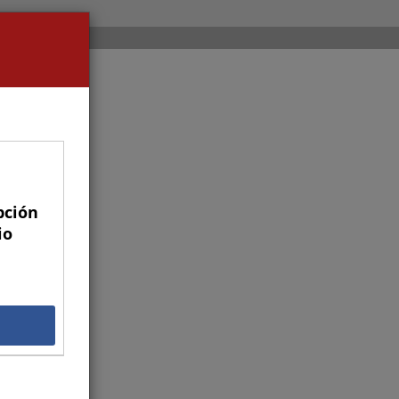
pción
io