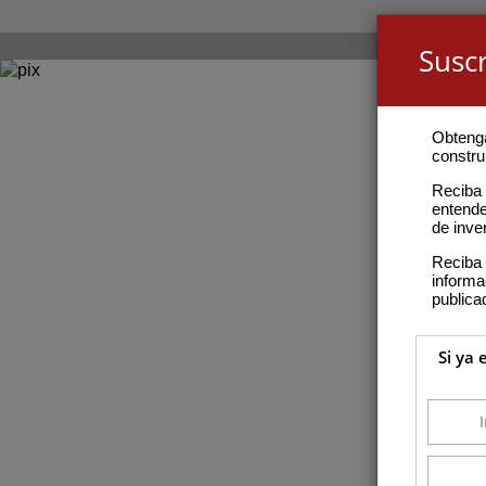
Suscr
Obteng
construi
Reciba 
entende
de inve
Reciba 
inform
publica
Si ya 