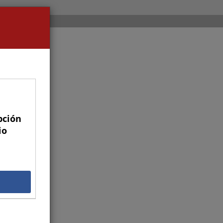
pción
io