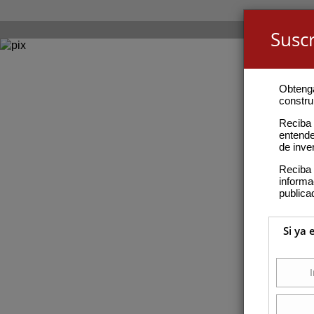
Suscr
Obteng
construi
Reciba 
entende
de inve
Reciba 
inform
publica
Si ya 