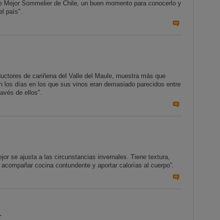
 de Mejor Sommelier de Chile, un buen momento para conocerlo y
l país".
uctores de cariñena del Valle del Maule, muestra más que
án los días en los que sus vinos eran demasiado parecidos entre
ravés de ellos".
jor se ajusta a las circunstancias invernales. Tiene textura,
a acompañar cocina contundente y aportar calorías al cuerpo”.
r