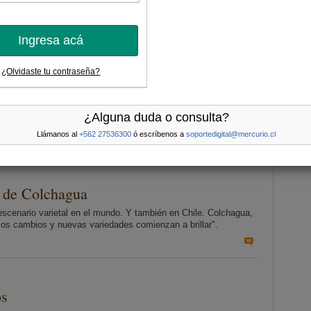
o que se necesite”.
Más
Ingresa acá
¿Olvidaste tu contraseña?
la cepa país
uy buena noticia: la creación de Almaule, por ahora un grupo de
 variedad, quizás la más chilena de las cepas en el mercado.
¿Alguna duda o consulta?
 con el asado o la empanada".
Llámanos al
+562 27536300
ó escríbenos a
soportedigital@mercurio.cl
s de Colchagua
scenario varietal en el mundo. Y también en Chile. Colchagua,
ta los cambios y nuevas variedades comienzan a brillar".
os