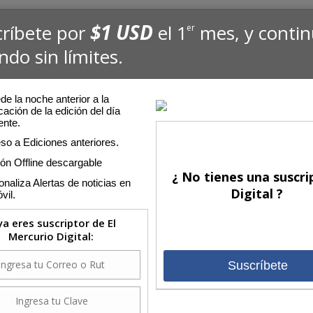
$1 USD
críbete por
el 1
mes, y conti
er
ndo sin límites.
:16
e la noche anterior a la
cación de la edición del día
ente.
Edi
so a Ediciones anteriores.
<<
ión Offline descargable
lebrar el Año Nuevo
¿ No tienes una suscri
Lu
naliza Alertas de noticias en
Digital ?
n puñado de ejemplos tremendos. Con estos, y con todos los
vil.
3
 2022. Vaya que lo necesitamos”.
10
 ya eres suscriptor de El
17
Mercurio Digital:
24
31
Suscríbete
a costera de Colchagua
hagüinos que querían incluir en sus catálogos algún blanco de
Com
ares. Hoy el valle ya ha demostrado la diversidad suficiente como