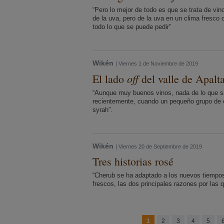
“Pero lo mejor de todo es que se trata de vin
de la uva, pero de la uva en un clima fresco
todo lo que se puede pedir”
Wikén
| Viernes 1 de Noviembre de 2019
off
El lado
del valle de Apalt
“Aunque muy buenos vinos, nada de lo que s
recientemente, cuando un pequeño grupo de e
syrah”.
Wikén
| Viernes 20 de Septiembre de 2019
Tres historias rosé
“Cherub se ha adaptado a los nuevos tiempos,
frescos, las dos principales razones por las
1
2
3
4
5