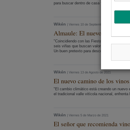
para buscar dentro de casa y encontrar todo l
Wikén
| Viernes 10 de Septiembre de 2021
Almaule: El nuevo impulso a 
"Coincidiendo con las Fiestas Patrias, una m
seis viñas que buscan valorizar aún más esta
Un buen pretexto para descorchar algún país
Wikén
| Viernes 13 de Agosto de 2021
El nuevo camino de los vino
"El cambio climático está creando un nuevo e
el tradicional valle vitícola nacional, enfren
Wikén
| Viernes 5 de Marzo de 2021
El señor que recomienda vin