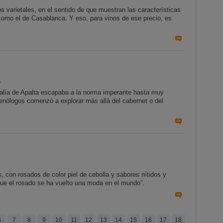
os varietales, en el sentido de que muestran las características
 como el de Casablanca. Y eso, para vinos de ese precio, es
a
alía de Apalta escapaba a la norma imperante hasta muy
nólogos comenzó a explorar más allá del cabernet o del
 con rosados de color piel de cebolla y sabores nítidos y
 que el rosado se ha vuelto una moda en el mundo”.
6
7
8
9
10
11
12
13
14
15
16
17
18