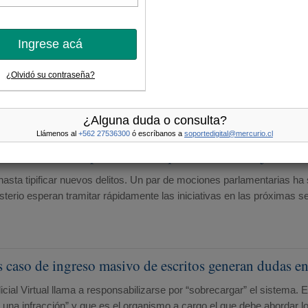
o que destaca investigaciones jurídicas en Reino Un
Ingrese acá
 Vargas —quien hasta este año se desempeñó en la U. de Cambridge y
ty Law: A Comparative Approach to the Principle of Numerus Clausus”, 
¿Olvidó su contraseña?
a las obras de docentes en etapas tempranas de su carrera.
¿Alguna duda o consulta?
Llámenos al
+562 27536300
ó escríbanos a
soportedigital@mercurio.cl
urecen sanción para adultos que “reclutan” a jóvenes
ta tipificar nuevos delitos. Un par de mociones parlamentarias ha s
nisterio esperan tramitar rápidamente las iniciativas en las próximas 
s caso de ingreso masivo de escritos generan dudas e
cial Virtual llama a responsabilizarse por “sobrecargar” el sistema. E
 una infracción” y que es el organismo a cargo el que debe abordar 