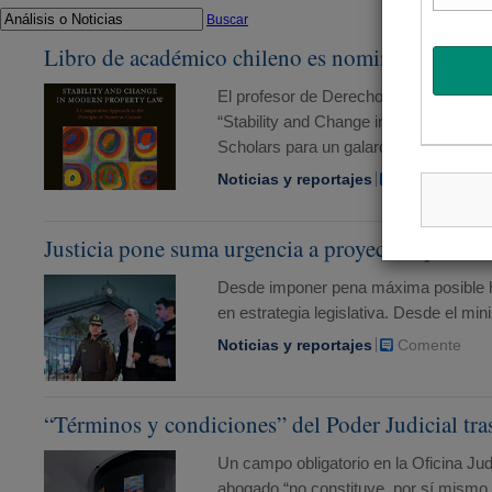
Buscar
Libro de académico chileno es nominado a premi
El profesor de Derecho Civil Ernesto
“Stability and Change in Modern Proper
Scholars para un galardón que destac
Noticias y reportajes
Comente
Justicia pone suma urgencia a proyectos que end
Desde imponer pena máxima posible has
en estrategia legislativa. Desde el mi
Noticias y reportajes
Comente
“Términos y condiciones” del Poder Judicial tra
Un campo obligatorio en la Oficina Judi
abogado “no constituye, por sí mismo,