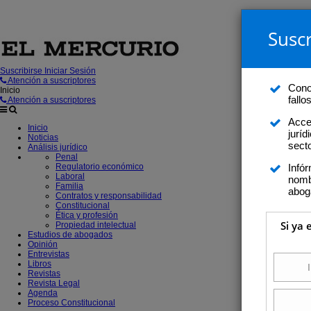
Suscr
Suscribirse
Iniciar Sesión
Atención a suscriptores
Conoz
Inicio
fall
Atención a suscriptores
Acce
Inicio
juríd
Noticias
secto
Análisis jurídico
Penal
Regulatorio económico
Infó
Laboral
nomb
Familia
abog
Contratos y responsabilidad
Constitucional
Ética y profesión
Si ya 
Propiedad intelectual
Estudios de abogados
Opinión
Entrevistas
Libros
Revistas
Revista Legal
Agenda
Proceso Constitucional