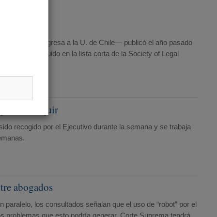
ido
 en octubre regresa a la U. de Chile— publicó el año pasado
que fue incluido en la lista corta de la Society of Legal
 para delinquir
ido recogido por el Ejecutivo durante la semana y se trabaja
semanas.
ntre abogados
n paralelo, los consultados señalan que el uso de “robot” por el
los problemas que esto podría generar. Corte Suprema tendrá