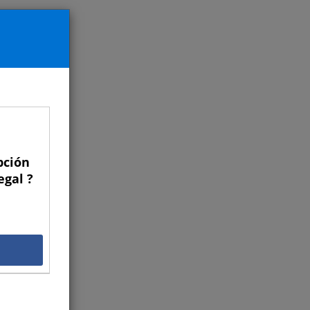
pción
egal ?