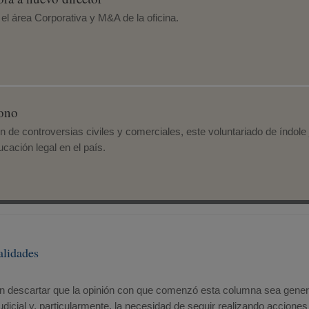
 el área Corporativa y M&A de la oficina.
Bono
ón de controversias civiles y comerciales, este voluntariado de índol
cación legal en el país.
alidades
iten descartar que la opinión con que comenzó esta columna sea gene
udicial y, particularmente, la necesidad de seguir realizando accion