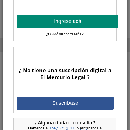
31
1
2
3
4
5
6
<<
Semana
>>
Ingrese acá
¿Olvidó su contraseña?
¿ No tiene una suscripción digital a
El Mercurio Legal ?
Suscríbase
¿Alguna duda o consulta?
Llámenos al
+562 27536300
ó escríbanos a