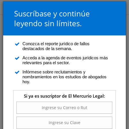
Suscríbase y continúe
leyendo sin límites.
Agenda
Sábado 08 de agosto
Conozca el reporte jurídico de fallos
Semana sin eventos programados
destacados de la semana.
Acceda a la agenda de eventos jurídicos más
relevantes para el sector.
Infórmese sobre reclutamientos y
Agosto
2026
nombramientos en los estudios de abogados
hoy.
L
M
M
J
V
S
D
Si ya es suscriptor de El Mercurio Legal:
27
28
29
30
31
1
2
3
4
5
6
7
8
9
10
11
12
13
14
15
16
17
18
19
20
21
22
23
24
25
26
27
28
29
30