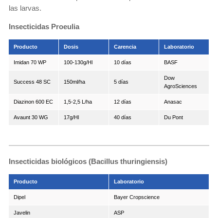
las larvas.
Insecticidas Proeulia
Producto
Dosis
Carencia
Laboratorio
Imidan 70 WP
100-130g/Hl
10 días
BASF
Dow
Success 48 SC
150ml/ha
5 días
AgroSciences
Diazinon 600 EC
1,5-2,5 L/ha
12 días
Anasac
Avaunt 30 WG
17g/Hl
40 días
Du Pont
Insecticidas biológicos (Bacillus thuringiensis)
Producto
Laboratorio
Dipel
Bayer Cropscience
Javelin
ASP