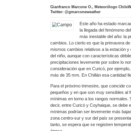
Gianfranco Marcone O., Meteorólogo ChileW
Twitter: @gmarconeweather
Este año ha estado marcado
la llegada del fenómeno de
más inestable del año: la 
cambios. Lo cierto es que la primavera de 
mismos cambios relativos a la estación y
del niño, aunque con características débile
precipitaciones levemente por sobre lo no
consideración que en Curicó, por ejemplo,
más de 35 mm. En Chillán esa cantidad 
Para el próximo trimestre, que coincide c
pequeños y en que son muy sensibles al fr
mínimas en torno a los rangos normales. 
decir, entre Curicó y Coyhaique, se debe 
mínimas podrían ser levemente más bajas 
zona centro-sur y sur del país se present
tanto, se espera que se registren temper
época.