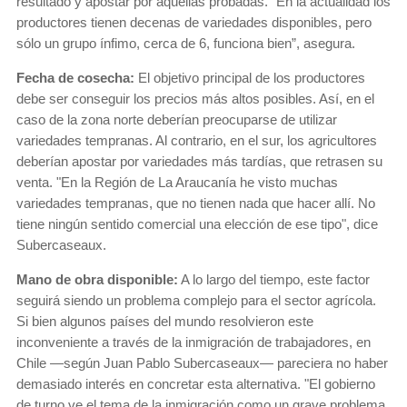
resultado y apostar por aquellas probadas. “En la actualidad los
productores tienen decenas de variedades disponibles, pero
sólo un grupo ínfimo, cerca de 6, funciona bien”, asegura.
Fecha de cosecha:
El objetivo principal de los productores
debe ser conseguir los precios más altos posibles. Así, en el
caso de la zona norte deberían preocuparse de utilizar
variedades tempranas. Al contrario, en el sur, los agricultores
deberían apostar por variedades más tardías, que retrasen su
venta. "En la Región de La Araucanía he visto muchas
variedades tempranas, que no tienen nada que hacer allí. No
tiene ningún sentido comercial una elección de ese tipo", dice
Subercaseaux.
Mano de obra disponible:
A lo largo del tiempo, este factor
seguirá siendo un problema complejo para el sector agrícola.
Si bien algunos países del mundo resolvieron este
inconveniente a través de la inmigración de trabajadores, en
Chile —según Juan Pablo Subercaseaux— pareciera no haber
demasiado interés en concretar esta alternativa. "El gobierno
de turno ve el tema de la inmigración como un grave problema