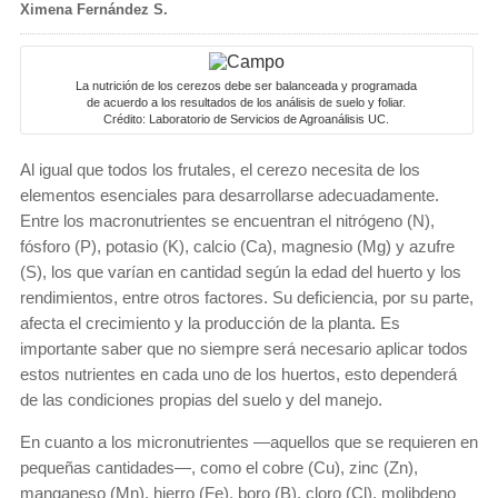
Ximena Fernández S.
La nutrición de los cerezos debe ser balanceada y programada
de acuerdo a los resultados de los análisis de suelo y foliar.
Crédito: Laboratorio de Servicios de Agroanálisis UC.
Al igual que todos los frutales, el cerezo necesita de los
elementos esenciales para desarrollarse adecuadamente.
Entre los macronutrientes se encuentran el nitrógeno (N),
fósforo (P), potasio (K), calcio (Ca), magnesio (Mg) y azufre
(S), los que varían en cantidad según la edad del huerto y los
rendimientos, entre otros factores. Su deficiencia, por su parte,
afecta el crecimiento y la producción de la planta. Es
importante saber que no siempre será necesario aplicar todos
estos nutrientes en cada uno de los huertos, esto dependerá
de las condiciones propias del suelo y del manejo.
En cuanto a los micronutrientes —aquellos que se requieren en
pequeñas cantidades—, como el cobre (Cu), zinc (Zn),
manganeso (Mn), hierro (Fe), boro (B), cloro (Cl), molibdeno