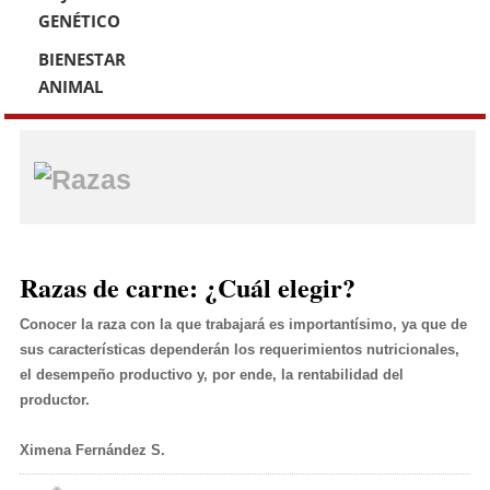
GENÉTICO
BIENESTAR
ANIMAL
Razas
Razas de carne: ¿Cuál elegir?
Conocer la raza con la que trabajará es importantísimo, ya que de
sus características dependerán los requerimientos nutricionales,
el desempeño productivo y, por ende, la rentabilidad del
productor.
Angus
Overo
Crédito:
Hereford
Colorado
Ximena Fernández S.
Criadero
Crédito:
Crédito:
Simmental
Los
El
El
Crédito: El
Negros
Mercurio
Mercurio
Mercurio