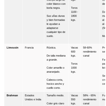
color blanco con
de 
borla negra.
Toros
1100 -
Da
Sus uñas duras
1800
mu
y bien formadas
kgs.
al 
le ayudan a
al 
adaptarse
(50
cualquier tipo de
suelo.
Muy
Limousin
Francia
Rústica.
Vacas
58-60%
Pr
600
rendimiento
sex
De talla mediana
kgs.
canal
a grande.
Fac
Toros
par
Color amarillo o
1000
liv
anaranjado.
kgs.
Se 
Cabeza corta,
cr
hocico ancho y
ceb
cuello corto.
Brahman
Estados
Tamaño medio.
Vacas
58% - 65%
Fue
Unidos e India
550
rendimiento
mat
Color gris claro
kgs.
canal