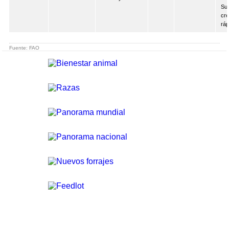
Sus
cr
ráp
Fuente: FAO