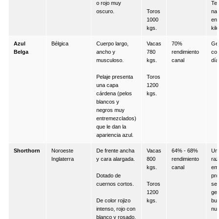
o rojo muy
Ter
oscuro.
Toros
na
1000
ent
kgs.
kil
Azul
Bélgica
Cuerpo largo,
Vacas
70%
Ge
Belga
ancho y
780
rendimiento
cor
musculoso.
kgs.
canal
día
Pelaje presenta
Toros
una capa
1200
cárdena (pelos
kgs.
blancos y
negros muy
entremezclados)
que le dan la
apariencia azul.
Shorthorn
Noroeste
De frente ancha
Vacas
64% - 68%
Una
Inglaterra
y cara alargada.
800
rendimiento
ra
kgs.
canal
em
Dotado de
pr
cuernos cortos.
Toros
sel
1200
gen
De color rojizo
kgs.
bu
intenso, rojo con
nue
blanco y rosado.