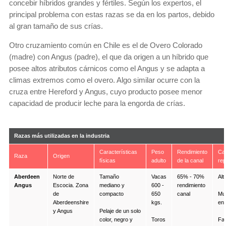
concebir híbridos grandes y fértiles. Según los expertos, el
principal problema con estas razas se da en los partos, debido
al gran tamaño de sus crías.
Otro cruzamiento común en Chile es el de Overo Colorado
(madre) con Angus (padre), el que da origen a un híbrido que
posee altos atributos cárnicos como el Angus y se adapta a
climas extremos como el overo. Algo similar ocurre con la
cruza entre Hereford y Angus, cuyo producto posee menor
capacidad de producir leche para la engorda de crías.
Razas más utilizadas en la industria
Características
Peso
Rendimiento
Car
Raza
Origen
físicas
adulto
de la canal
rep
Aberdeen
Norte de
Tamaño
Vacas
65% - 70%
Alta
Angus
Escocia. Zona
mediano y
600 -
rendimiento
de
compacto
650
canal
Muy
Aberdeenshire
kgs.
en 
y Angus
Pelaje de un solo
color, negro y
Toros
Fac