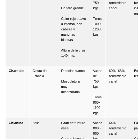
750
rendimiento
fert
De talla grande
kgs.
canal
ins
mat
Color rojo suave
Toros
a intenso, con
1000-
cabeza y
1200
manchas
kgs.
blancas.
Altura de la cruz
1,40 mts.
Charolais
Oeste de
De color blanco.
Vacas
60%- 63%
Exc
Francia
de
rendimiento
fert
Musculatura
750
canal
muy
kgs.
desarrollada.
Toros
900-
1100
kgs.
Chianina
Italia
Gran estructura
Vacas
64%
Fac
ósea.
800 -
rendimiento
par
900
canal
Cuerpo largo de
kgs.
Gra