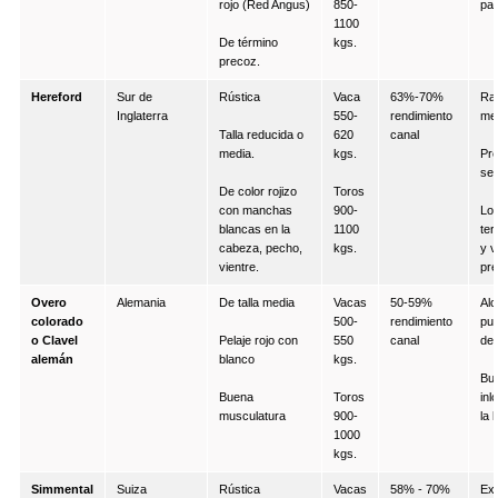
rojo (Red Angus)
850-
par
1100
De término
kgs.
precoz.
Hereford
Sur de
Rústica
Vaca
63%-70%
Ra
Inglaterra
550-
rendimiento
mej
Talla reducida o
620
canal
media.
kgs.
Pr
sex
De color rojizo
Toros
con manchas
900-
Log
blancas en la
1100
ter
cabeza, pecho,
kgs.
y v
vientre.
pre
Overo
Alemania
De talla media
Vacas
50-59%
Alc
colorado
500-
rendimiento
pub
o Clavel
Pelaje rojo con
550
canal
del
alemán
blanco
kgs.
Bue
Buena
Toros
inl
musculatura
900-
la 
1000
kgs.
Simmental
Suiza
Rústica
Vacas
58% - 70%
Exc