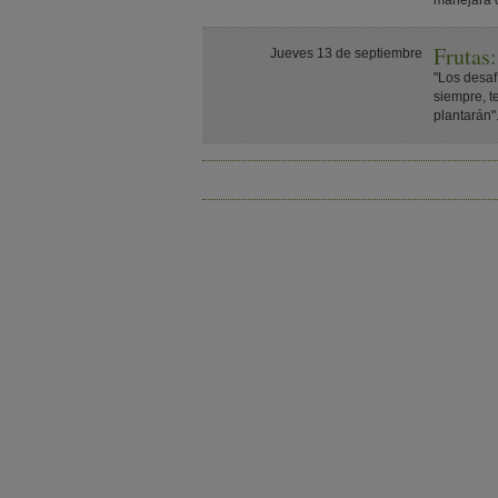
manejará c
Frutas:
Jueves 13 de septiembre
"Los desaf
siempre, t
plantarán"