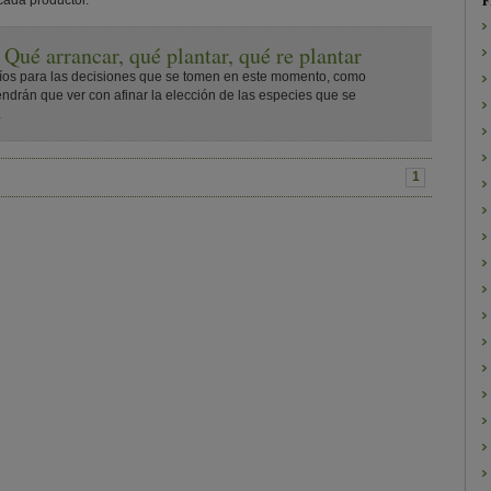
F
ada productor.
 Qué arrancar, qué plantar, qué re plantar
íos para las decisiones que se tomen en este momento, como
endrán que ver con afinar la elección de las especies que se
.
1