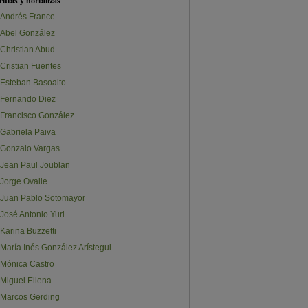
rutas y hortalizas
Andrés France
Abel González
Christian Abud
Cristian Fuentes
Esteban Basoalto
Fernando Diez
Francisco González
Gabriela Paiva
Gonzalo Vargas
Jean Paul Joublan
Jorge Ovalle
Juan Pablo Sotomayor
José Antonio Yuri
Karina Buzzetti
María Inés González Arístegui
Mónica Castro
Miguel Ellena
Marcos Gerding