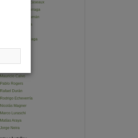
Juan Pablo Subercaseaux
José Gabriel Undurraga
Ana Lucía Cusihuamán
Claudio Salvatierra
Carlos Furche
Constanza Olalquiaga
Claudia Quappe
Stephanie Ávalos
Sebastián Norris
Sebastián Osman
Mauricio Calvo
Pablo Rogers
Rafael Durán
Rodrigo Echeverría
Nicolás Magner
Marco Luraschi
Matías Araya
Jorge Neira