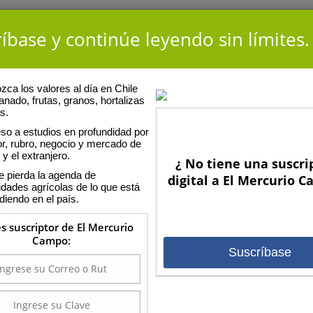
íbase y continúe leyendo sin límites.
ca los valores al día en Chile
anado, frutas, granos, hortalizas
s.
so a estudios en profundidad por
or, rubro, negocio y mercado de
 y el extranjero.
¿ No tiene una suscri
E
e pierda la agenda de
e
digital a El Mercurio 
idades agrícolas de lo que está
diendo en el país.
ista en Frutales, de Inacap, y gerente de Comercial Ovalle Ltda.
nte de la Asociación Gremial de Viveros de Chile y también trabaja
es suscriptor de El Mercurio
presas agrícolas en Chile, Perú y Argentina. Previamente se
Campo:
erente de Viveros Requínoa y asistente de Viveros Rancagua.
Suscríbase