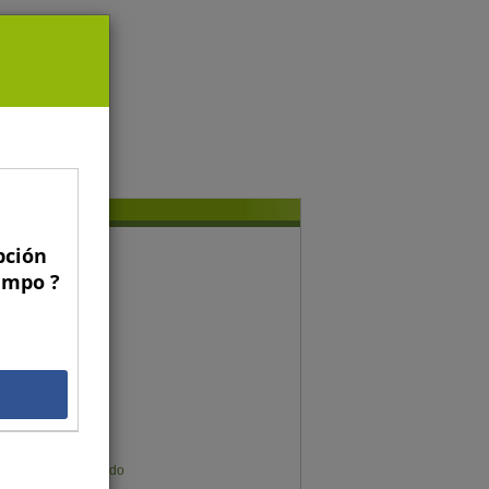
pción
conomía y gestión
Campo ?
Gregorio Billikopf
Fernando Araya
Francisco Galli
Gonzalo Manzano
Gustavo Rojas
Gonzalo Muñoz
Germán Sims
Karen Meier Mellado