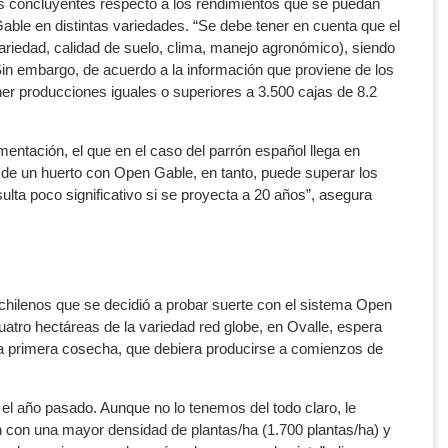
dos concluyentes respecto a los rendimientos que se puedan
 Gable en distintas variedades. “Se debe tener en cuenta que el
ariedad, calidad de suelo, clima, manejo agronómico), siendo
in embargo, de acuerdo a la información que proviene de los
er producciones iguales o superiores a 3.500 cajas de 8.2
mentación, el que en el caso del parrón español llega en
l de un huerto con Open Gable, en tanto, puede superar los
lta poco significativo si se proyecta a 20 años”, asegura
chilenos que se decidió a probar suerte con el sistema Open
cuatro hectáreas de la variedad red globe, en Ovalle, espera
 la primera cosecha, que debiera producirse a comienzos de
 año pasado. Aunque no lo tenemos del todo claro, le
n con una mayor densidad de plantas/ha (1.700 plantas/ha) y