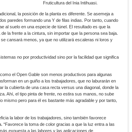
Fruticultura del Inia Intihuasi.
adicional, la posición de la planta es diferente. Se asemeja a
 dos paredes formando una Y de filas indias. Por tanto, cuando
ae al suelo en una especie de túnel. El resultado es que la
a de la frente a la cintura, sin importar que la persona sea baja.
 se cansará menos, ya que no utilizará escaleras ni loros y
stemas no por productividad sino por la facilidad que significa
 como el Open Gable son menos productivos para algunas
nsforman en un guiño a los trabajadores, que no laburarán en
ar la cubierta de una casa recta versus una diagonal, donde la
za. Ahí, el tipo pinta de frente, no estira sus manos, no sube
 lo mismo pero para él es bastante más agradable y por tanto,
ficia la labor de los trabajadores, sino también favorece
a. “Favorece la toma de color gracias a que la luz entra a las
 más expuesta a las labores y las aplicaciones de