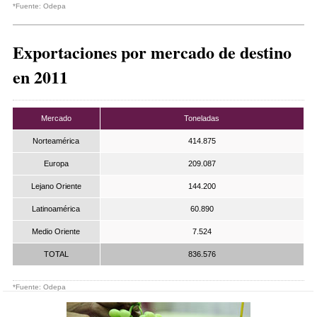
*Fuente: Odepa
Exportaciones por mercado de destino
en 2011
Mercado
Toneladas
Norteamérica
414.875
Europa
209.087
Lejano Oriente
144.200
Latinoamérica
60.890
Medio Oriente
7.524
TOTAL
836.576
*Fuente: Odepa