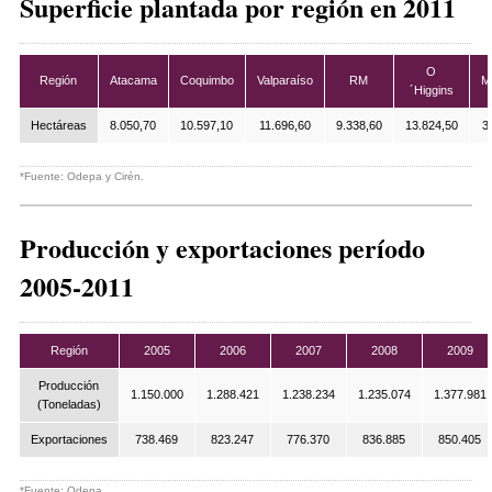
Superficie plantada por región en 2011
O
Región
Atacama
Coquimbo
Valparaíso
RM
M
´Higgins
Hectáreas
8.050,70
10.597,10
11.696,60
9.338,60
13.824,50
3
*Fuente: Odepa y Cirén.
Producción y exportaciones período
2005-2011
Región
2005
2006
2007
2008
2009
Producción
1.150.000
1.288.421
1.238.234
1.235.074
1.377.981
(Toneladas)
Exportaciones
738.469
823.247
776.370
836.885
850.405
*Fuente: Odepa