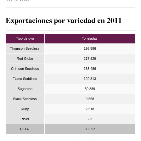
Exportaciones por variedad en 2011
Tipo de uva
Toneladas
Thomson Seedless
198.586
Red Globe
217.829
Crimson Seedless
163.486
Flame Seddless
129.813
Sugarone
59.389
Black Seedless
9.568
Ruby
2.518
Ribier
2.3
TOTAL
853.52