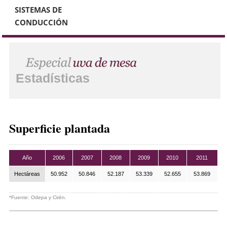
SISTEMAS DE
CONDUCCIÓN
Estadísticas
Superficie plantada
Año
2006
2007
2008
2009
2010
2011
Hectáreas
50.952
50.846
52.187
53.339
52.655
53.869
*Fuente: Odepa y Cirén.