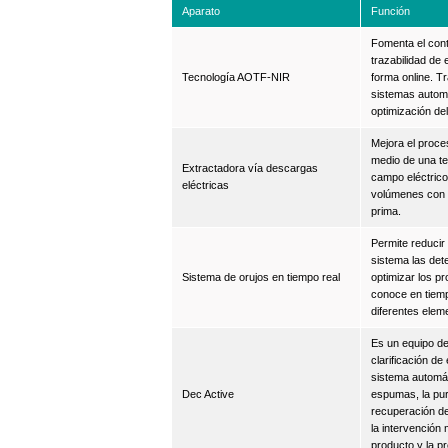
Aparato
Función
Fomenta el cont
trazabilidad de
Tecnología AOTF-NIR
forma online. T
sistemas automa
optimización de
Mejora el proce
medio de una t
Extractadora vía descargas
campo eléctric
eléctricas
volúmenes con 
prima.
Permite reducir 
sistema las det
Sistema de orujos en tiempo real
optimizar los p
conoce en tiemp
diferentes elem
Es un equipo de
clarificación d
sistema automát
Dec Active
espumas, la pur
recuperación de
la intervención 
producto y la p