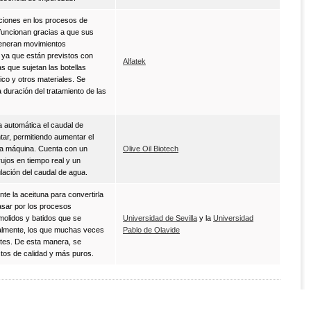
ciones en los procesos de
y funcionan gracias a que sus
eneran movimientos
 ya que están previstos con
Alfatek
s que sujetan las botellas
ico y otros materiales. Se
 duración del tratamiento de las
 automática el caudal de
ntar, permitiendo aumentar el
la máquina. Cuenta con un
Olive Oil Biotech
rujos en tiempo real y un
lación del caudal de agua.
te la aceituna para convertirla
pasar por los procesos
molidos y batidos que se
Universidad de Sevilla
y la
Universidad
almente, los que muchas veces
Pablo de Olavide
tes. De esta manera, se
tos de calidad y más puros.