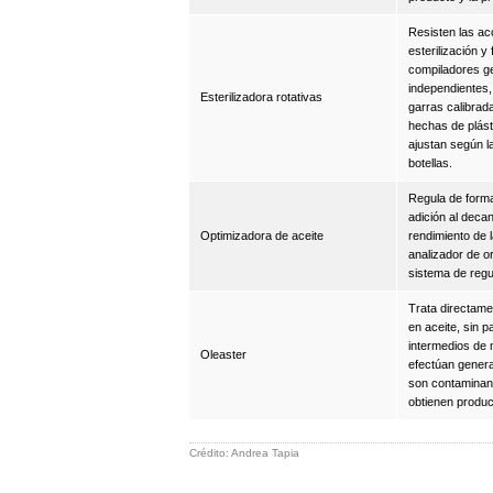
Resisten las ac
esterilización 
compiladores g
independientes,
Esterilizadora rotativas
garras calibrada
hechas de plást
ajustan según la
botellas.
Regula de forma
adición al deca
Optimizadora de aceite
rendimiento de 
analizador de o
sistema de regu
Trata directamen
en aceite, sin 
intermedios de 
Oleaster
efectúan gener
son contaminan
obtienen produc
Crédito: Andrea Tapia