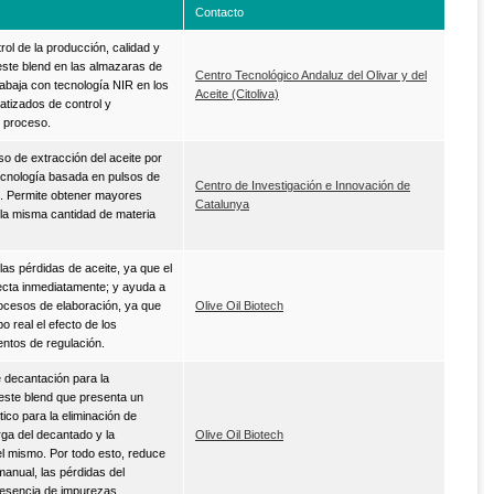
Contacto
rol de la producción, calidad y
 este blend en las almazaras de
Centro Tecnológico Andaluz del Olivar y del
rabaja con tecnología NIR en los
Aceite (Citoliva)
tizados de control y
l proceso.
so de extracción del aceite por
ecnología basada en pulsos de
Centro de Investigación e Innovación de
o. Permite obtener mayores
Catalunya
la misma cantidad de materia
las pérdidas de aceite, ya que el
ecta inmediatamente; y ayuda a
rocesos de elaboración, ya que
Olive Oil Biotech
o real el efecto de los
entos de regulación.
 decantación para la
e este blend que presenta un
ico para la eliminación de
ga del decantado y la
Olive Oil Biotech
l mismo. Por todo esto, reduce
manual, las pérdidas del
resencia de impurezas.