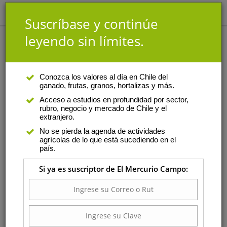
Suscríbase y continúe
leyendo sin límites.
Análisis
|
Autor
Conozca los valores al día en Chile del
ganado, frutas, granos, hortalizas y más.
Rodrigo Prado
Acceso a estudios en profundidad por sector,
rubro, negocio y mercado de Chile y el
Médico veterinario con estudios
extranjero.
de postgrado en las
No se pierda la agenda de actividades
universidades de California-
agrícolas de lo que está sucediendo en el
Davis y Edimburgo, Escocia. Ex
país.
profesor de la Facultad de
Si ya es suscriptor de El Mercurio Campo:
Medicina Veterinaria de la
Universidad de Chile.
Lunes 17 de febrero