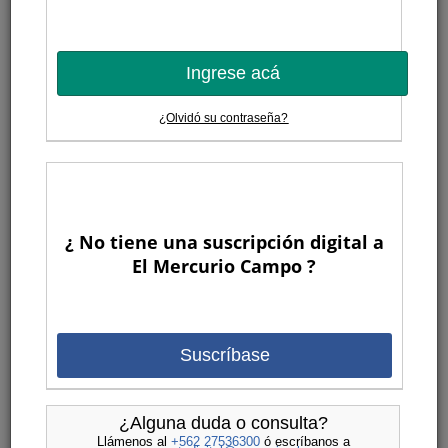
Cómo mejorar los resultados en la crianza y
engorda de terneros de lechería
Si en vez de eliminarse los terneros machos de lechería,
éstos se criaran con el objetivo de producir carne, se
Ingrese acá
produciría un aumento importante en la producción de
carne en nuestro país, lo cual reemplazaría
¿Olvidó su contraseña?
importaciones, aumentaría la actividad en la industria
cárnica, la mano de obra, etc.
1
¿ No tiene una suscripción digital a
El Mercurio Campo ?
Economía y gestión
Suscríbase
Gregorio Billikopf
Fernando Araya
¿Alguna duda o consulta?
Francisco Galli
Llámenos al
+562 27536300
ó escríbanos a