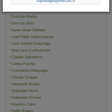
soportedigital@mercurio.cl
Gonzalo Manzano
Gustavo Rojas
Gonzalo Muñoz
Germán Sims
Karen Meier Mellado
Juan Pablo Subercaseaux
José Gabriel Undurraga
Ana Lucía Cusihuamán
Claudio Salvatierra
Carlos Furche
Constanza Olalquiaga
Claudia Quappe
Stephanie Ávalos
Sebastián Norris
Sebastián Osman
Mauricio Calvo
Pablo Rogers