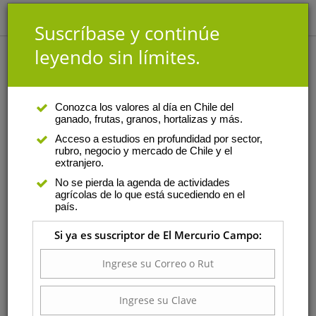
Suscríbase y continúe
leyendo sin límites.
Análisis
|
Autor
Conozca los valores al día en Chile del
ganado, frutas, granos, hortalizas y más.
Raúl Araya
Acceso a estudios en profundidad por sector,
rubro, negocio y mercado de Chile y el
Es jefe del Departamento de
extranjero.
Innovación y Desarrollo de
No se pierda la agenda de actividades
Aproleche Osorno desde 2010.
agrícolas de lo que está sucediendo en el
Estudió agronomía en la
país.
Universidad de Chile y cursó un
Si ya es suscriptor de El Mercurio Campo:
magíster en ciencias
Agropecuarias con mención en
gestión de sistemas pecuarios y
nutrición animal en la misma casa de estudios. Se ha
especializado en producción animal y posee sólidos