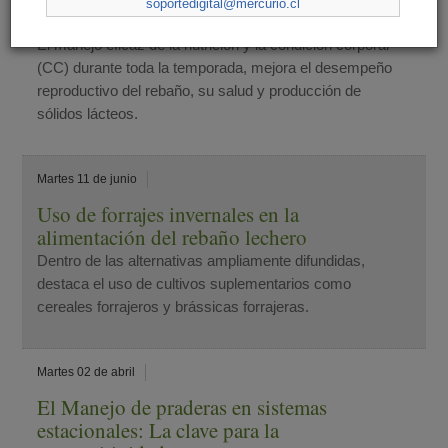
soportedigital@mercurio.cl
rebaños lecheros
El manejo eficaz de la nutrición y la condición corporal
(CC) durante toda la temporada, mejora el desempeño
reproductivo del rebaño, su salud y producción de
sólidos lácteos.
Martes 11 de junio
Uso de forrajes invernales en la
alimentación del rebaño lechero
Dentro de las alternativas ampliamente difundidas,
destaca el uso de cultivos suplementarios como
cereales forrajeros y brássicas forrajeras.
Martes 02 de abril
El Manejo de praderas en sistemas
estacionales: La clave para la