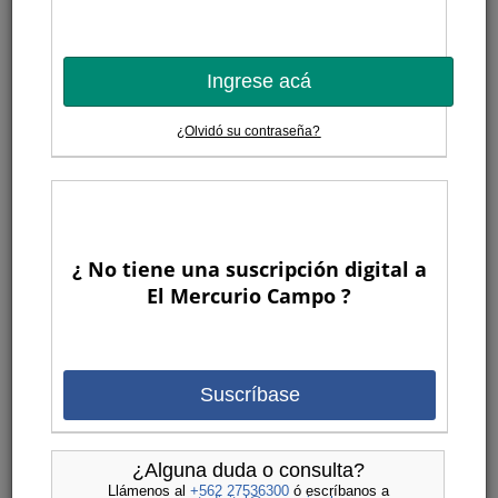
Tiempo de cambios
La actual pandemia provocará una serie de cambios,
tanto a corto como largo plazo, en las relaciones entre
las exportadoras, las aseguradoras y las navieras, por lo
Ingrese acá
que es necesario que los agro exportadores tomen una
serie de resguardos.
¿Olvidó su contraseña?
1
¿ No tiene una suscripción digital a
El Mercurio Campo ?
Economía y gestión
Gregorio Billikopf
Suscríbase
Fernando Araya
Francisco Galli
Gonzalo Manzano
¿Alguna duda o consulta?
Gustavo Rojas
Llámenos al
+562 27536300
ó escríbanos a