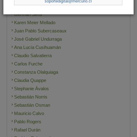
soportedigital@mercurio.cl
Gonzalo Muñoz
Germán Sims
Karen Meier Mellado
Juan Pablo Subercaseaux
José Gabriel Undurraga
Ana Lucía Cusihuamán
Claudio Salvatierra
Carlos Furche
Constanza Olalquiaga
Claudia Quappe
Stephanie Ávalos
Sebastián Norris
Sebastián Osman
Mauricio Calvo
Pablo Rogers
Rafael Durán