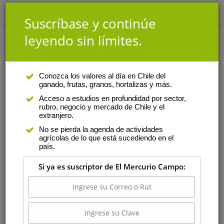
Suscríbase y continúe
leyendo sin límites.
Análisis
|
Autor
Conozca los valores al día en Chile del
ganado, frutas, granos, hortalizas y más.
Pablo Rogers
Acceso a estudios en profundidad por sector,
rubro, negocio y mercado de Chile y el
Es abogado asociado de la firma
extranjero.
Araya & Cía. donde forma parte
No se pierda la agenda de actividades
del equipo de seguros y derecho
agrícolas de lo que está sucediendo en el
marítimos, quienes se encargan
país.
de los reclamos por siniestros de
Si ya es suscriptor de El Mercurio Campo:
carga y negociación con
navieras.
Miércoles 08 de julio