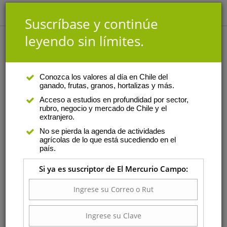
Suscríbase y continúe
leyendo sin límites.
Análisis
|
Autor
Conozca los valores al día en Chile del
ganado, frutas, granos, hortalizas y más.
Gustavo Rojas
Acceso a estudios en profundidad por sector,
rubro, negocio y mercado de Chile y el
Es consultor y profesor de la
extranjero.
Facultad de Agronomía e
No se pierda la agenda de actividades
Ingeniería Forestal de la
agrícolas de lo que está sucediendo en el
Pontificia Universidad Católica
país.
de Chile. Es ingeniero agrónomo
Si ya es suscriptor de El Mercurio Campo:
de profesión y master of Science
de la Universidad de Guelph, en
Canadá. A lo largo de su carrera
ha ocupado diversos cargos de importancia. Ha sido
director de Odepa; director de innovación y postgrados