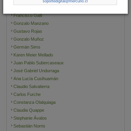
soportedigital@mercurio.cl
Fernando Araya
Francisco Galli
Gonzalo Manzano
Gustavo Rojas
Gonzalo Muñoz
Germán Sims
Karen Meier Mellado
Juan Pablo Subercaseaux
José Gabriel Undurraga
Ana Lucía Cusihuamán
Claudio Salvatierra
Carlos Furche
Constanza Olalquiaga
Claudia Quappe
Stephanie Ávalos
Sebastián Norris