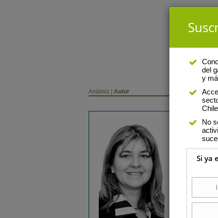
Suscr
Conoz
del g
y má
Acce
Análisis
|
Autor
sect
Chile
No s
Gabriela Pa
activ
suce
Es licenciada en C
trabaja en el estu
Si ya 