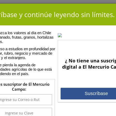
íbase y continúe leyendo sin límites.
ca los valores al día en Chile
anado, frutas, granos, hortalizas
s.
so a estudios en profundidad por
or, rubro, negocio y mercado de
 y el extranjero.
¿ No tiene una suscri
E
e pierda la agenda de
iva
digital a El Mercurio 
idades agrícolas de lo que está
diendo en el país.
iencias Jurídicas y Sociales de la Universidad de Chile. Actualmente
dio Paiva & Cia.
es suscriptor de El Mercurio
Campo:
Suscríbase