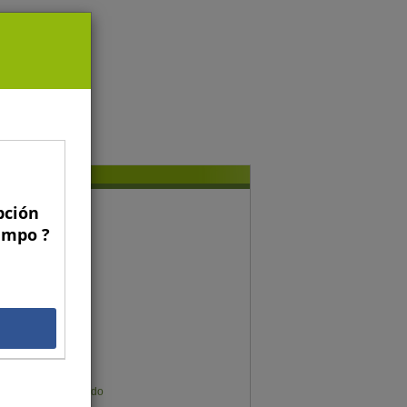
pción
conomía y gestión
Campo ?
Gregorio Billikopf
Fernando Araya
Francisco Galli
Gonzalo Manzano
Gustavo Rojas
Gonzalo Muñoz
Germán Sims
Karen Meier Mellado