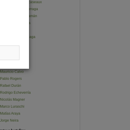
Juan Pablo Subercaseaux
José Gabriel Undurraga
Ana Lucía Cusihuamán
Claudio Salvatierra
Carlos Furche
Constanza Olalquiaga
Claudia Quappe
Stephanie Ávalos
Sebastián Norris
Sebastián Osman
Mauricio Calvo
Pablo Rogers
Rafael Durán
Rodrigo Echeverría
Nicolás Magner
Marco Luraschi
Matías Araya
Jorge Neira