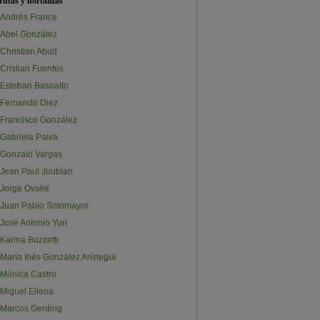
rutas y hortalizas
Andrés France
Abel González
Christian Abud
Cristian Fuentes
Esteban Basoalto
Fernando Diez
Francisco González
Gabriela Paiva
Gonzalo Vargas
Jean Paul Joublan
Jorge Ovalle
Juan Pablo Sotomayor
José Antonio Yuri
Karina Buzzetti
María Inés González Arístegui
Mónica Castro
Miguel Ellena
Marcos Gerding