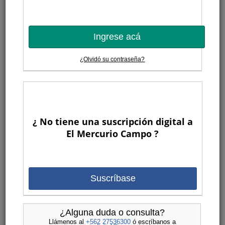
Claves para prevenir el no pago de la fruta
por parte de importadores internacionales
Es fundamental que los vendedores/exportadores tomen
una serie de medidas preventivas para evitar cualquier
Ingrese acá
daño o perjuicio, como la escrituración de un contrato y
el establecimiento de distintas cláusulas.
¿Olvidó su contraseña?
1
¿ No tiene una suscripción digital a
El Mercurio Campo ?
Economía y gestión
Gregorio Billikopf
Suscríbase
Fernando Araya
Francisco Galli
Gonzalo Manzano
¿Alguna duda o consulta?
Gustavo Rojas
Llámenos al
+562 27536300
ó escríbanos a