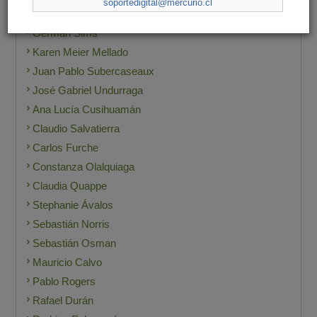
soportedigital@mercurio.cl
Gonzalo Muñoz
Germán Sims
Karen Meier Mellado
Juan Pablo Subercaseaux
José Gabriel Undurraga
Ana Lucía Cusihuamán
Claudio Salvatierra
Carlos Furche
Constanza Olalquiaga
Claudia Quappe
Stephanie Ávalos
Sebastián Norris
Sebastián Osman
Mauricio Calvo
Pablo Rogers
Rafael Durán