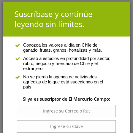
Suscríbase y continúe
leyendo sin límites.
Análisis
|
Autor
Conozca los valores al día en Chile del
ganado, frutas, granos, hortalizas y más.
Constanza Olalquiaga
Acceso a estudios en profundidad por sector,
rubro, negocio y mercado de Chile y el
Es abogada de la Universidad
extranjero.
del Desarrollo. Además es
No se pierda la agenda de actividades
asociada de Araya & Cía donde
agrícolas de lo que está sucediendo en el
se desempeña como sub-jefe
país.
del área de Comercio
Si ya es suscriptor de El Mercurio Campo:
Internacional.
Jueves 02 de julio