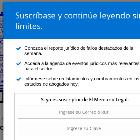
Suscríbase y continúe leyendo si
Mi Perfil
Inicio
límites.
Noticias
Análisis jurídico
Estudios de abogados
Opinión
Entrevistas y perfiles
Conozca el reporte jurídico de fallos destacados de la
semana.
Libros
Revistas
Acceda a la agenda de eventos jurídicos más relevantes
Revista Legal
para el sector.
Agenda
Proceso Constitucional
Infórmese sobre reclutamientos y nombramientos en los
Salir
estudios de abogados hoy.
Si ya es suscriptor de El Mercurio Legal: