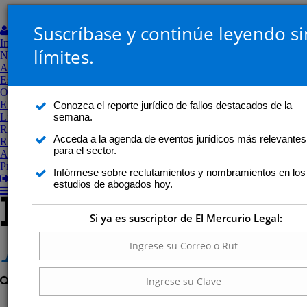
Suscríbase y continúe leyendo si
Mi Perfil
Inicio
límites.
Noticias
Análisis jurídico
Estudios de abogados
Opinión
Entrevistas y perfiles
Conozca el reporte jurídico de fallos destacados de la
semana.
Libros
Revistas
Acceda a la agenda de eventos jurídicos más relevantes
Revista Legal
para el sector.
Agenda
Proceso Constitucional
Infórmese sobre reclutamientos y nombramientos en los
Salir
estudios de abogados hoy.
Si ya es suscriptor de El Mercurio Legal: