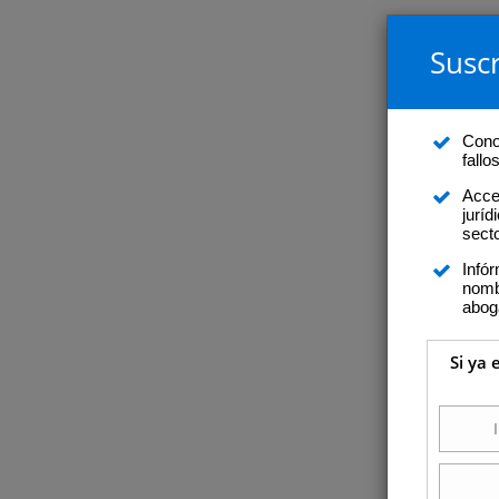
Suscr
Conoz
fall
Acce
juríd
secto
Infó
nomb
abog
Si ya 