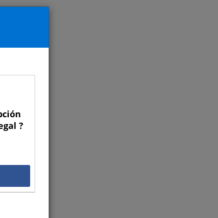
pción
egal ?