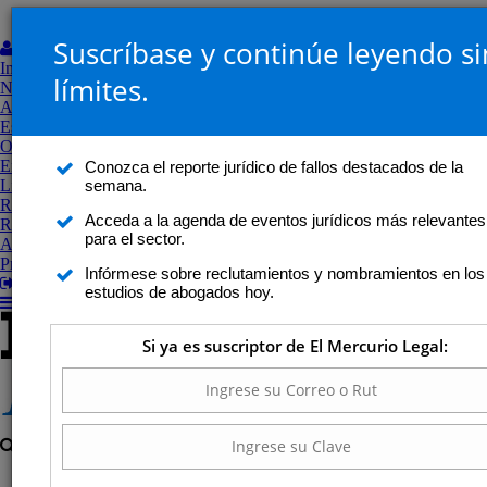
Suscríbase y continúe leyendo si
Mi Perfil
Inicio
límites.
Noticias
Análisis jurídico
Estudios de abogados
Opinión
Entrevistas y perfiles
Conozca el reporte jurídico de fallos destacados de la
semana.
Libros
Revistas
Acceda a la agenda de eventos jurídicos más relevantes
Revista Legal
para el sector.
Agenda
Proceso Constitucional
Infórmese sobre reclutamientos y nombramientos en los
Salir
estudios de abogados hoy.
Si ya es suscriptor de El Mercurio Legal: