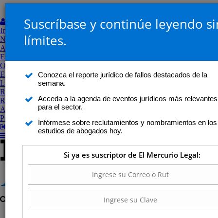
Suscríbase y continúe leyendo si
Mi Perfil
Inicio
límites.
Noticias
Análisis jurídico
Estudios de abogados
Opinión
Entrevistas y perfiles
Conozca el reporte jurídico de fallos destacados de la
semana.
Libros
Revistas
Acceda a la agenda de eventos jurídicos más relevantes
Revista Legal
para el sector.
Agenda
Proceso Constitucional
Infórmese sobre reclutamientos y nombramientos en los
Salir
estudios de abogados hoy.
Si ya es suscriptor de El Mercurio Legal: