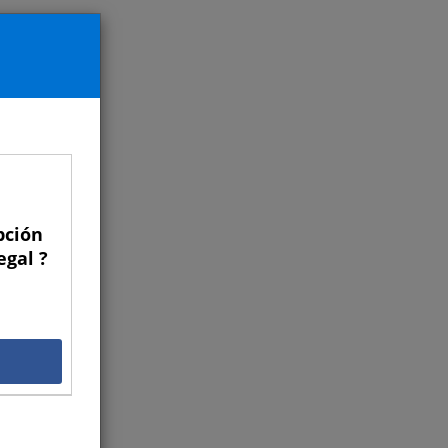
pción
egal ?