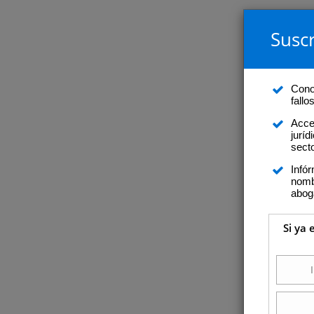
Suscr
Conoz
fall
Acce
juríd
secto
Infó
nomb
abog
Si ya 