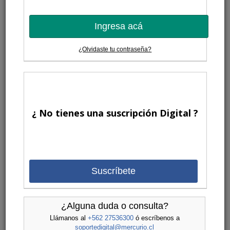
Página Editorial
| Jueves 9 de Julio de 2026
Trump y el ardor de 1776
Ingresa acá
Pese a todo, los padres fundadores siguen tan vigentes como hace dos
siglos y medio.
¿Olvidaste tu contraseña?
Página Editorial
| Jueves 25 de Junio de 2026
¿Un Papa liberal?
¿ No tienes una suscripción Digital ?
Más que antagonismos, hay virtuosas complementariedades.
Suscríbete
Página Editorial
| Jueves 11 de Junio de 2026
Buenas señales
¿Alguna duda o consulta?
Como si hubiéramos aprendido la lección, los profundos cambios desde
el estallido social se consolidan con fuerza.
Llámanos al
+562 27536300
ó escríbenos a
soportedigital@mercurio.cl