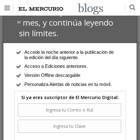
$1 USD
Suscríbete por
el 1
mes, y continúa leyendo
er
Montes, Leonidas
sin límites.
Página Editorial
| Jueves 6 de Agosto de 2026
Salud al pabellón
Accede la noche anterior a la publicación de
Aunque las encuestas hablan por sí solas, promover un consenso que
la edición del día siguiente.
permita salir de la lista de espera política es necesario.
Acceso a Ediciones anteriores.
Versión Offline descargable
Personaliza Alertas de noticias en tu móvil.
Página Editorial
| Jueves 23 de Julio de 2026
Si ya eres suscriptor de El Mercurio Digital:
La buena cocina
Todo esto hace pensar que el cierre de Cieplan es algo más que una
simple bajada de cortina.