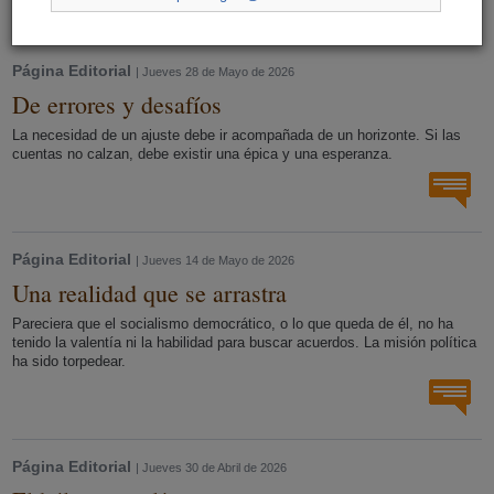
Página Editorial
| Jueves 28 de Mayo de 2026
De errores y desafíos
La necesidad de un ajuste debe ir acompañada de un horizonte. Si las
cuentas no calzan, debe existir una épica y una esperanza.
Página Editorial
| Jueves 14 de Mayo de 2026
Una realidad que se arrastra
Pareciera que el socialismo democrático, o lo que queda de él, no ha
tenido la valentía ni la habilidad para buscar acuerdos. La misión política
ha sido torpedear.
Página Editorial
| Jueves 30 de Abril de 2026