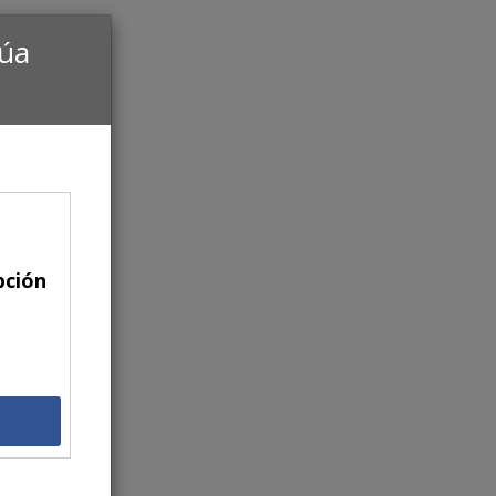
núa
pción