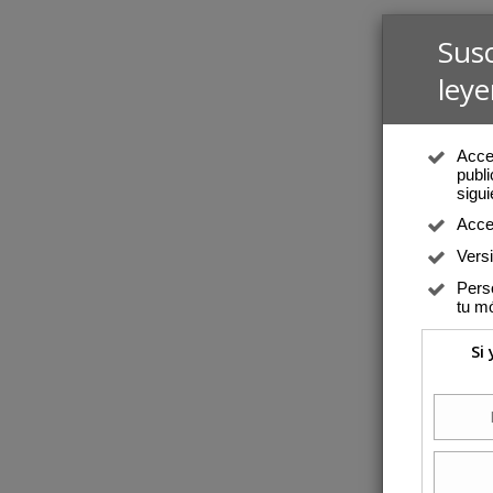
Sus
leye
Acced
publi
sigui
Acce
Vers
Perso
tu mó
Si