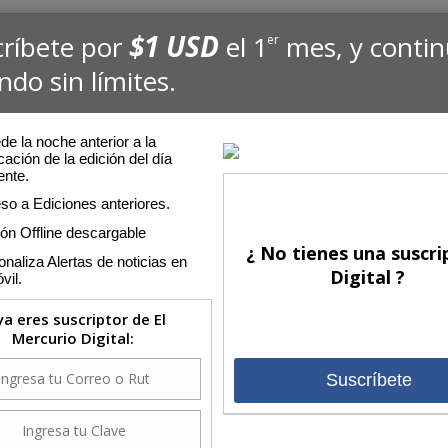
$1 USD
críbete por
el 1
mes, y conti
er
ndo sin límites.
e la noche anterior a la
cación de la edición del día
ente.
so a Ediciones anteriores.
ión Offline descargable
¿ No tienes una suscri
naliza Alertas de noticias en
Digital ?
vil.
 ya eres suscriptor de El
Mercurio Digital:
Suscríbete