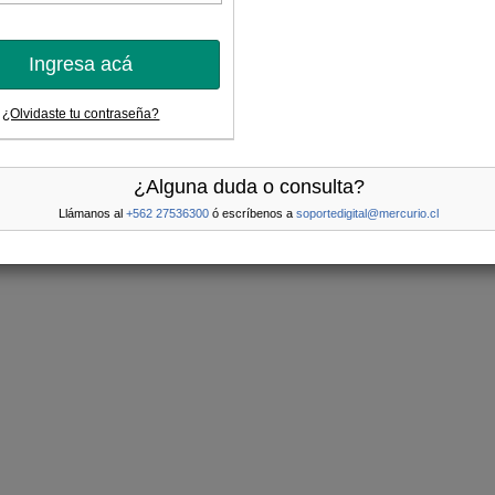
Ingresa acá
¿Olvidaste tu contraseña?
¿Alguna duda o consulta?
Llámanos al
+562 27536300
ó escríbenos a
soportedigital@mercurio.cl