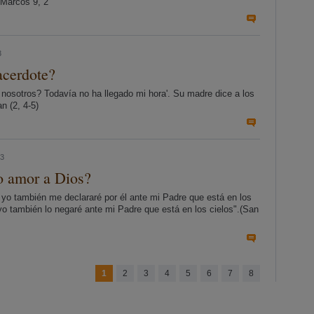
.Marcos 9, 2
3
acerdote?
 nosotros? Todavía no ha llegado mi hora'. Su madre dice a los
n (2, 4-5)
23
o amor a Dios?
 yo también me declararé por él ante mi Padre que está en los
yo también lo negaré ante mi Padre que está en los cielos".(San
1
2
3
4
5
6
7
8