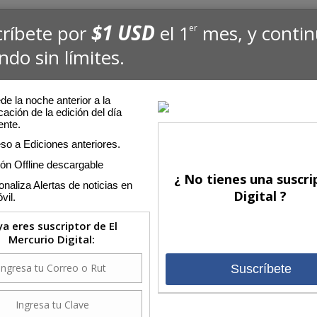
$1 USD
críbete por
el 1
mes, y conti
er
ndo sin límites.
:36
e la noche anterior a la
cación de la edición del día
ente.
Edi
so a Ediciones anteriores.
2024
<<
ión Offline descargable
ermos?
¿ No tienes una suscri
Lu
naliza Alertas de noticias en
Digital ?
illas: Si quieres, puedes limpiarme. Compadecido, extendió la
vil.
3
. La lepra se le quitó inmediatamente y quedó limpio”. Marcos,
10
 ya eres suscriptor de El
17
Mercurio Digital:
24
31
Suscríbete
24
cidentado
Com
en la caridad y sobre todo en los alcances concretos de la