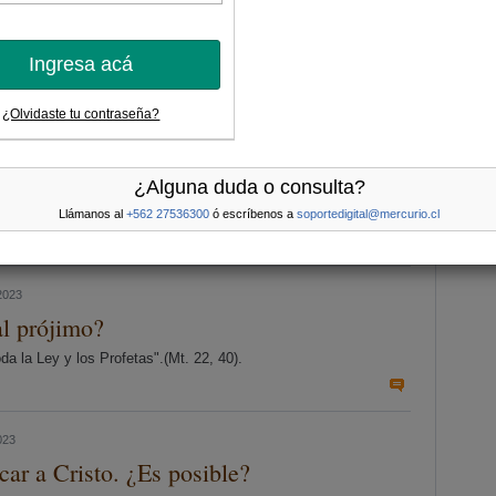
po, etc. para decir la verdad. Subyace aquí la relación –no
Más
Ingresa acá
de 2023
¿Olvidaste tu contraseña?
alento y dijo: Señor, sabía que eres exigente, que siegas donde
¿Alguna duda o consulta?
 miedo y fui a esconder tu talento bajo tierra. Aquí tienes lo
Llámanos al
+562 27536300
ó escríbenos a
soportedigital@mercurio.cl
2023
l prójimo?
 la Ley y los Profetas".(Mt. 22, 40).
023
car a Cristo. ¿Es posible?