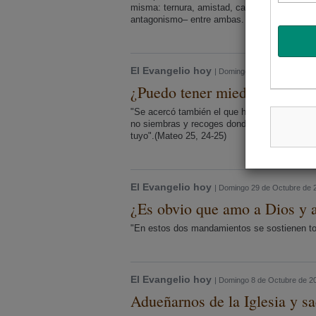
misma: ternura, amistad, cariño, perdón, tiem
antagonismo– entre ambas.
El Evangelio hoy
| Domingo 19 de Noviembre 
¿Puedo tener miedo a Dios?
"Se acercó también el que había recibido un t
no siembras y recoges donde no esparces, tuve
tuyo".(Mateo 25, 24-25)
El Evangelio hoy
| Domingo 29 de Octubre de 
¿Es obvio que amo a Dios y a
"En estos dos mandamientos se sostienen toda
El Evangelio hoy
| Domingo 8 de Octubre de 2
Adueñarnos de la Iglesia y sa