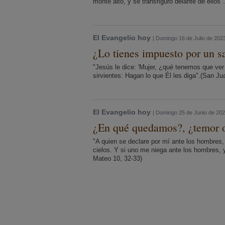
monte alto, y se transfiguró delante de ellos"
El Evangelio hoy
| Domingo 16 de Julio de 202
¿Lo tienes impuesto por un s
"Jesús le dice: 'Mujer, ¿qué tenemos que ver
sirvientes: Hagan lo que Él les diga".(San Jua
El Evangelio hoy
| Domingo 25 de Junio de 20
¿En qué quedamos?, ¿temor 
"A quien se declare por mí ante los hombres,
cielos. Y si uno me niega ante los hombres, 
Mateo 10, 32-33)