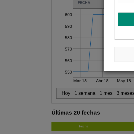
FECHA
:
600
590
580
570
560
550
Mar 18
Abr 18
May 18
Hoy
1 semana
1 mes
3 mese
Últimas 20 fechas
Fecha