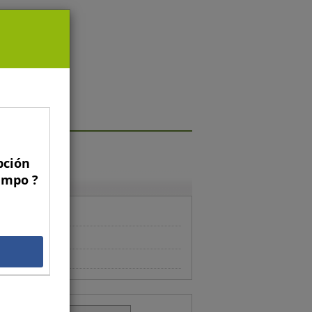
pción
Campo ?
'agen cosecha
 kg
00,00