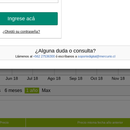
PRECIO
:
Ingrese acá
¿Olvidó su contraseña?
¿Alguna duda o consulta?
Llámenos al
+562 27536300
ó escríbanos a
soportedigital@mercurio.cl
Jun 18
Jul 18
Ago 18
Sep 18
Oct 18
Nov 18
s
6 meses
1 año
Max
Precio
Precio misma fecha año anterior