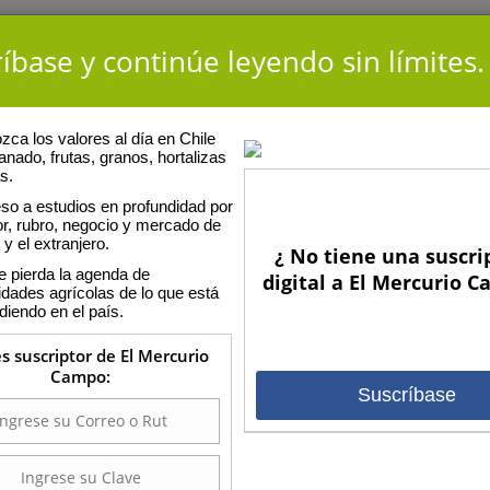
íbase y continúe leyendo sin límites.
ca los valores al día en Chile
anado, frutas, granos, hortalizas
s.
g / Errázuriz y Asociados
so a estudios en profundidad por
or, rubro, negocio y mercado de
 y el extranjero.
¿ No tiene una suscri
osecha
e pierda la agenda de
digital a El Mercurio 
idades agrícolas de lo que está
diendo en el país.
las
Variedad :
D
es suscriptor de El Mercurio
Unidad de Comercialización
specificar
1
Campo:
:
Suscríbase
uriz y Asociados
Precio ($):
6