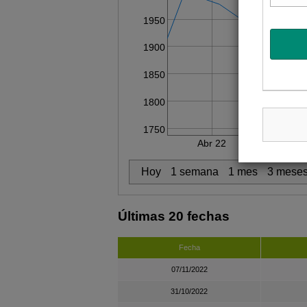
1950
1900
1850
1800
1750
Abr 22
May 22
Hoy
1 semana
1 mes
3 mese
Últimas 20 fechas
Fecha
07/11/2022
31/10/2022