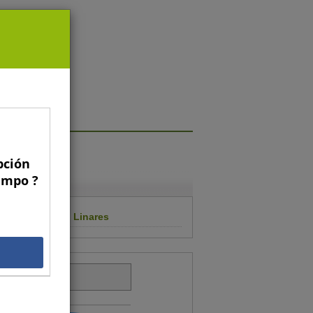
pción
Campo ?
ricultores S.A. Linares