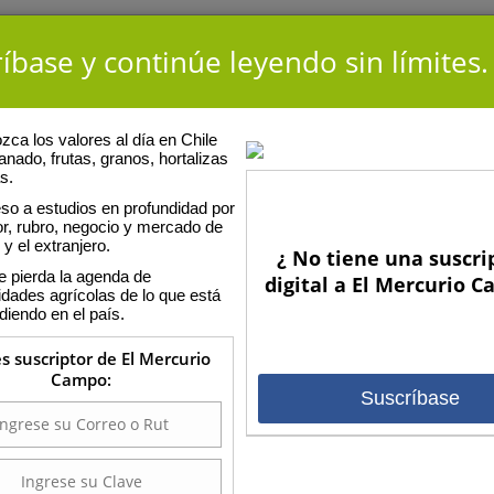
íbase y continúe leyendo sin límites.
ca los valores al día en Chile
anado, frutas, granos, hortalizas
s.
so a estudios en profundidad por
or, rubro, negocio y mercado de
 y el extranjero.
¿ No tiene una suscri
gricultores S.A. Linares
e pierda la agenda de
digital a El Mercurio 
idades agrícolas de lo que está
diendo en el país.
lo Engorda
Feria :
Ag
es suscriptor de El Mercurio
Campo:
Suscríbase
PRECIO
: