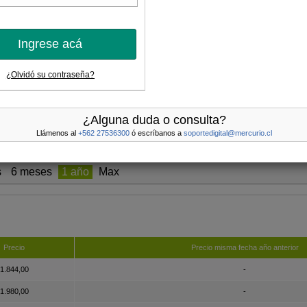
Ingrese acá
¿Olvidó su contraseña?
¿Alguna duda o consulta?
Llámenos al
+562 27536300
ó escríbanos a
soportedigital@mercurio.cl
Jun 22
Jul 22
Ago 22
Sep 22
s
6 meses
1 año
Max
Precio
Precio misma fecha año anterior
1.844,00
-
1.980,00
-