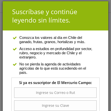
Suscríbase y continúe
leyendo sin límites.
Análisis
|
Autor
Conozca los valores al día en Chile del
ganado, frutas, granos, hortalizas y más.
Rodrigo Fuenzalida
Acceso a estudios en profundidad por sector,
rubro, negocio y mercado de Chile y el
Es ingeniero agrónomo de la
extranjero.
Pontificia Universidad Católica
No se pierda la agenda de actividades
de Valparaíso. Hasta hace unos
agrícolas de lo que está sucediendo en el
años se desempeñó como
país.
agente de venta de maquinaria
Si ya es suscriptor de El Mercurio Campo:
agrícola para la empresa
Sigdotek y en la actualidad
trabaja como docente del Duoc
UC y asesor en gestión agrícola.