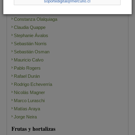
soportedigital@mercurio.cl
Claudio Salvatierra
Carlos Furche
Constanza Olalquiaga
Claudia Quappe
Stephanie Ávalos
Sebastián Norris
Sebastián Osman
Mauricio Calvo
Pablo Rogers
Rafael Durán
Rodrigo Echeverría
Nicolás Magner
Marco Luraschi
Matías Araya
Jorge Neira
Frutas y hortalizas