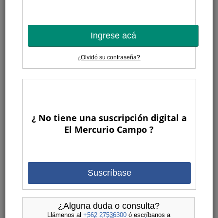
Ingrese acá
¿Olvidó su contraseña?
Economía y gestión
Gregorio Billikopf
Fernando Araya
Francisco Galli
¿ No tiene una suscripción digital a
Gonzalo Manzano
El Mercurio Campo ?
Gustavo Rojas
Gonzalo Muñoz
Germán Sims
Karen Meier Mellado
Suscríbase
Juan Pablo Subercaseaux
José Gabriel Undurraga
¿Alguna duda o consulta?
Ana Lucía Cusihuamán
Llámenos al
+562 27536300
ó escríbanos a