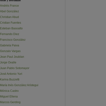
rutas y hortalizas
Andrés France
Abel González
Christian Abud
Cristian Fuentes
Esteban Basoalto
Fernando Diez
Francisco González
Gabriela Paiva
Gonzalo Vargas
Jean Paul Joublan
Jorge Ovalle
Juan Pablo Sotomayor
José Antonio Yuri
Karina Buzzetti
María Inés González Arístegui
Mónica Castro
Miguel Ellena
Marcos Gerding