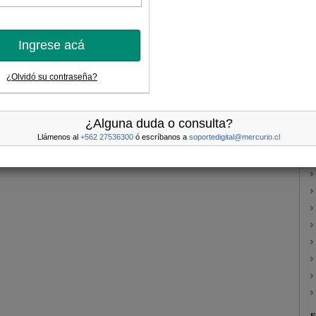
Calidad de excelencia en ciruelas
Ingrese acá
ratadas
se espera una disminución de alrededor del 15% en la producción
lo que se debería traducir en 65 mil toneladas.
¿Olvidó su contraseña?
1
¿Alguna duda o consulta?
Llámenos al
+562 27536300
ó escríbanos a
soportedigital@mercurio.cl