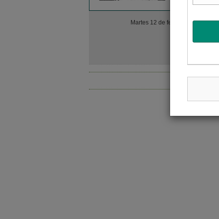
Chile: 
Martes 12 de febrero
deshid
Para 2013 
nacional, 