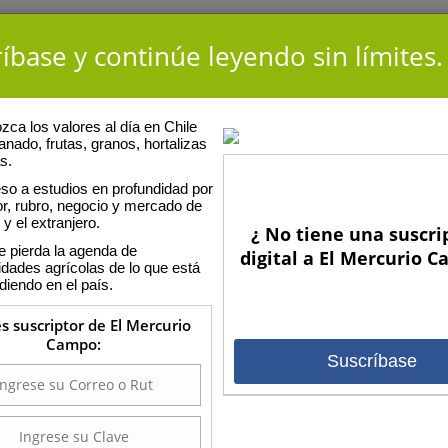
íbase y continúe leyendo sin límites.
ca los valores al día en Chile
anado, frutas, granos, hortalizas
s.
so a estudios en profundidad por
or, rubro, negocio y mercado de
 y el extranjero.
¿ No tiene una suscri
E
e pierda la agenda de
Sotomayor
digital a El Mercurio 
idades agrícolas de lo que está
diendo en el país.
nomo y asesor del Comité Técnico del Chile Prunes Association.
es suscriptor de El Mercurio
Campo:
Suscríbase