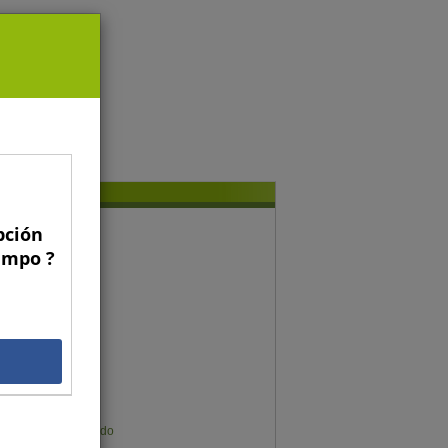
pción
conomía y gestión
Campo ?
Gregorio Billikopf
Fernando Araya
Francisco Galli
Gonzalo Manzano
Gustavo Rojas
Gonzalo Muñoz
Germán Sims
Karen Meier Mellado