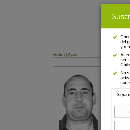
Suscr
Conoz
del g
y má
Acce
Análisis
|
Autor
sect
Chile
No s
Juan Pablo 
activ
suce
Es ingeniero agró
Si ya 