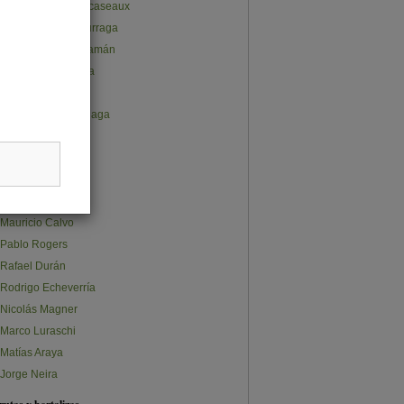
Juan Pablo Subercaseaux
José Gabriel Undurraga
Ana Lucía Cusihuamán
Claudio Salvatierra
Carlos Furche
Constanza Olalquiaga
Claudia Quappe
Stephanie Ávalos
Sebastián Norris
Sebastián Osman
Mauricio Calvo
Pablo Rogers
Rafael Durán
Rodrigo Echeverría
Nicolás Magner
Marco Luraschi
Matías Araya
Jorge Neira