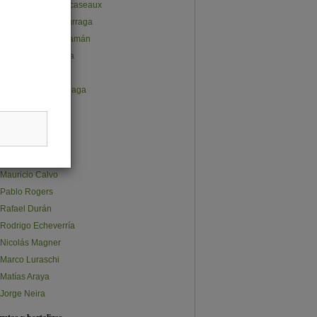
Juan Pablo Subercaseaux
José Gabriel Undurraga
Ana Lucía Cusihuamán
Claudio Salvatierra
Carlos Furche
Constanza Olalquiaga
Claudia Quappe
Stephanie Ávalos
Sebastián Norris
Sebastián Osman
Mauricio Calvo
Pablo Rogers
Rafael Durán
Rodrigo Echeverría
Nicolás Magner
Marco Luraschi
Matías Araya
Jorge Neira