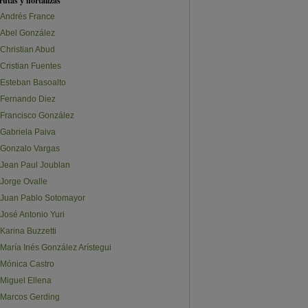
rutas y hortalizas
Andrés France
Abel González
Christian Abud
Cristian Fuentes
Esteban Basoalto
Fernando Diez
Francisco González
Gabriela Paiva
Gonzalo Vargas
Jean Paul Joublan
Jorge Ovalle
Juan Pablo Sotomayor
José Antonio Yuri
Karina Buzzetti
María Inés González Arístegui
Mónica Castro
Miguel Ellena
Marcos Gerding