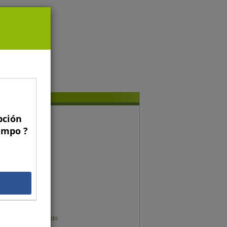
pción
conomía y gestión
Campo ?
Gregorio Billikopf
Fernando Araya
Francisco Galli
Gonzalo Manzano
Gustavo Rojas
Gonzalo Muñoz
Germán Sims
Karen Meier Mellado