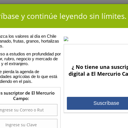
íbase y continúe leyendo sin límites.
ca los valores al día en Chile
anado, frutas, granos, hortalizas
s.
so a estudios en profundidad por
or, rubro, negocio y mercado de
 y el extranjero.
¿ No tiene una suscri
E
e pierda la agenda de
digital a El Mercurio 
idades agrícolas de lo que está
diendo en el país.
nomo de la Universidad de Talca, magíster en Ciencias de la
ncepción y Doctor en Ciencias de la Universidad Politécnica de
es suscriptor de El Mercurio
n la actualidad se desempeña como investigador del INIA
Campo:
án y se ha especializado en temáticas sobre fertilidad de suelos y
Suscríbase
 de plantas.