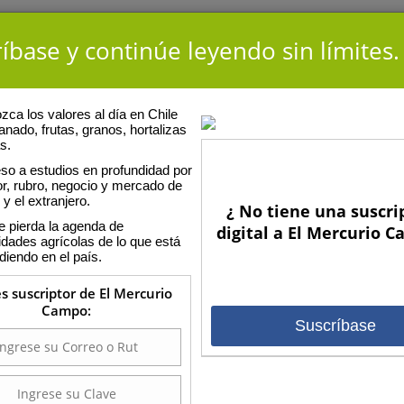
íbase y continúe leyendo sin límites.
ca los valores al día en Chile
anado, frutas, granos, hortalizas
s.
so a estudios en profundidad por
or, rubro, negocio y mercado de
 y el extranjero.
¿ No tiene una suscri
E
e pierda la agenda de
argo
digital a El Mercurio 
idades agrícolas de lo que está
diendo en el país.
nomo de la Universidad de Buenos Aires; M.S. en Producción Animal
 Nacional de Mar del Plata; y Ph.D. en Animal Science de The
es suscriptor de El Mercurio
 University. Ha realizado más de 20 publicaciones en revistas
Campo:
on referato como Journal of Dairy Science, New Zealand Journal of
Suscríbase
rch, Animal Feed Science and Technology y The Professional Animal
endo una revisión sobre suplementación de vacas lecheras en
a entre las más citadas a nivel mundial. Ha sido, además,
ás de 10 países incluyendo Estados Unidos, Australia, Argentina,
osta Rica, Ecuador, Venezuela, Colombia y Perú.