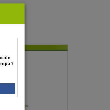
pción
conomía y gestión
Campo ?
Gregorio Billikopf
Fernando Araya
Francisco Galli
Gonzalo Manzano
Gustavo Rojas
Gonzalo Muñoz
Germán Sims
Karen Meier Mellado