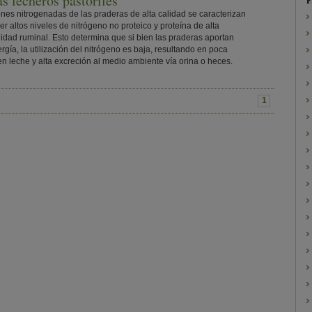
s lecheros pastoriles
F
ones nitrogenadas de las praderas de alta calidad se caracterizan
er altos niveles de nitrógeno no proteico y proteína de alta
idad ruminal. Esto determina que si bien las praderas aportan
gía, la utilización del nitrógeno es baja, resultando en poca
en leche y alta excreción al medio ambiente vía orina o heces.
1