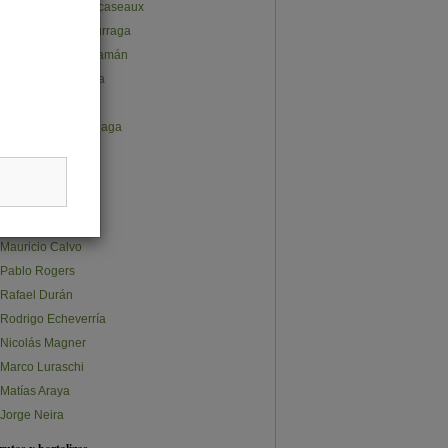
Juan Pablo Subercaseaux
José Gabriel Undurraga
Ana Lucía Cusihuamán
Claudio Salvatierra
Carlos Furche
Constanza Olalquiaga
Claudia Quappe
Stephanie Ávalos
Sebastián Norris
Sebastián Osman
Mauricio Calvo
Pablo Rogers
Rafael Durán
Rodrigo Echeverría
Nicolás Magner
Marco Luraschi
Matías Araya
Jorge Neira