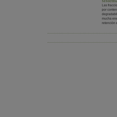
sistema
Las fracci
por conten
degradabil
mucha ener
retención 