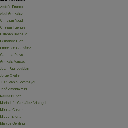
rutas y hortalizas
Andrés France
Abel González
Christian Abud
Cristian Fuentes
Esteban Basoalto
Fernando Diez
Francisco González
Gabriela Paiva
Gonzalo Vargas
Jean Paul Joublan
Jorge Ovalle
Juan Pablo Sotomayor
José Antonio Yuri
Karina Buzzetti
María Inés González Arístegui
Mónica Castro
Miguel Ellena
Marcos Gerding