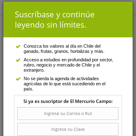
Suscríbase y continúe
leyendo sin límites.
Análisis
|
Autor
Conozca los valores al día en Chile del
ganado, frutas, granos, hortalizas y más.
Esteban Basoalto
Acceso a estudios en profundidad por sector,
rubro, negocio y mercado de Chile y el
Es académico del Instituto de
extranjero.
Producción y Sanidad Vegetal de
No se pierda la agenda de actividades
la Facultad de Ciencias Agrarias
agrícolas de lo que está sucediendo en el
de la Universidad Austral de
país.
Chile (UACh).
Si ya es suscriptor de El Mercurio Campo:
Viernes 21 de noviembre