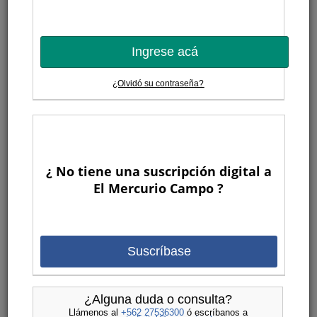
Lobesia botrana: Los alcances de su
ausencia en la zona sur
La ausencia de esta plaga en la zona sur del país,
especialmente en la Región de Los Ríos, deja a los
Ingrese acá
productores de arándanos en una posición privilegiada.
¿Olvidó su contraseña?
1
¿ No tiene una suscripción digital a
El Mercurio Campo ?
Economía y gestión
Gregorio Billikopf
Fernando Araya
Suscríbase
Francisco Galli
Gonzalo Manzano
Gustavo Rojas
¿Alguna duda o consulta?
Llámenos al
+562 27536300
ó escríbanos a
Gonzalo Muñoz