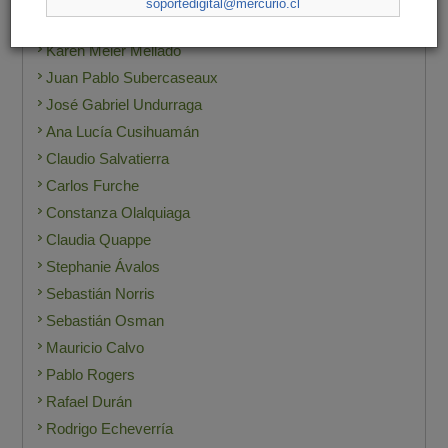
soportedigital@mercurio.cl
Germán Sims
Karen Meier Mellado
Juan Pablo Subercaseaux
José Gabriel Undurraga
Ana Lucía Cusihuamán
Claudio Salvatierra
Carlos Furche
Constanza Olalquiaga
Claudia Quappe
Stephanie Ávalos
Sebastián Norris
Sebastián Osman
Mauricio Calvo
Pablo Rogers
Rafael Durán
Rodrigo Echeverría